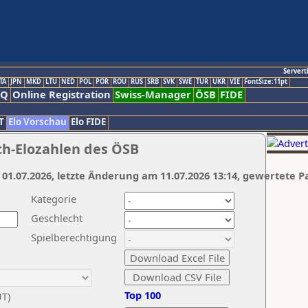
Servert
TA
JPN
MKD
LTU
NED
POL
POR
ROU
RUS
SRB
SVK
SWE
TUR
UKR
VIE
FontSize:11pt
AQ
Online Registration
Swiss-Manager
ÖSB
FIDE
T
Elo Vorschau
Elo FIDE
ch-Elozahlen des ÖSB
 01.07.2026, letzte Änderung am 11.07.2026 13:14, gewertete P
Kategorie
Geschlecht
Spielberechtigung
Top 100
UT)