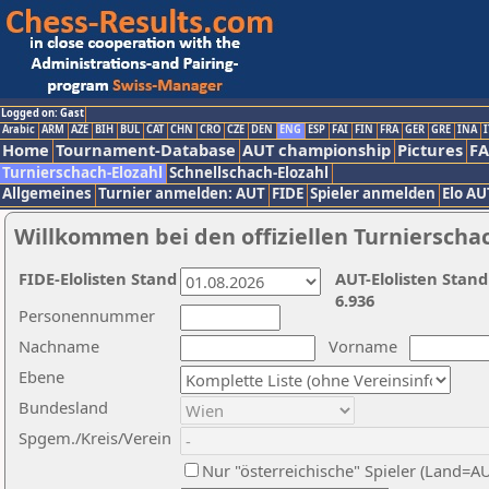
Logged on: Gast
Arabic
ARM
AZE
BIH
BUL
CAT
CHN
CRO
CZE
DEN
ENG
ESP
FAI
FIN
FRA
GER
GRE
INA
I
Home
Tournament-Database
AUT championship
Pictures
F
Turnierschach-Elozahl
Schnellschach-Elozahl
Allgemeines
Turnier anmelden: AUT
FIDE
Spieler anmelden
Elo AU
Willkommen bei den offiziellen Turnierscha
FIDE-Elolisten Stand
AUT-Elolisten Stand
6.936
Personennummer
Nachname
Vorname
Ebene
Bundesland
Spgem./Kreis/Verein
Nur "österreichische" Spieler (Land=A