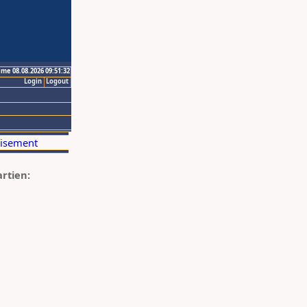
ime 08.08.2026 09:51:32
Login
Logout
artien: