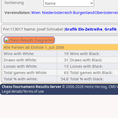
Sortierung
Vereinslisten:
Wien
Niederösterreich
Burgenland
Oberösterrei
Pnr:113017 Name: Josef Schnabel (
Grafik Elo-Zeitreihe
,
Grafik 
Alle Partien ab Eloliste 1. Juli 2006
Wins with White:
19
Wins with Black:
Draws with White:
31
Draws with Black:
Losses with White:
13
Losses with Black:
Total games with White:
63
Total games with Black:
Total % with white:
54,8
Total % with black:
Chess-Tournament-Results-Server
© 2006-2026 Heinz Herzog
, CMS-
Legal details/Terms of use