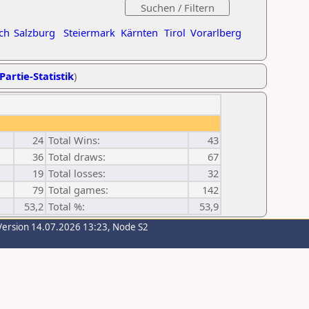
ch
Salzburg
Steiermark
Kärnten
Tirol
Vorarlberg
Partie-Statistik
)
24
Total Wins:
43
36
Total draws:
67
19
Total losses:
32
79
Total games:
142
53,2
Total %:
53,9
Version 14.07.2026 13:23, Node S2