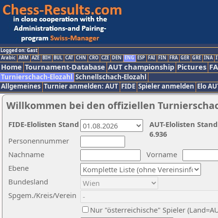
Logged on: Gast
Arabic
ARM
AZE
BIH
BUL
CAT
CHN
CRO
CZE
DEN
ENG
ESP
FAI
FIN
FRA
GER
GRE
INA
I
Home
Tournament-Database
AUT championship
Pictures
F
Turnierschach-Elozahl
Schnellschach-Elozahl
Allgemeines
Turnier anmelden: AUT
FIDE
Spieler anmelden
Elo AU
Willkommen bei den offiziellen Turnierscha
FIDE-Elolisten Stand
AUT-Elolisten Stand
6.936
Personennummer
Nachname
Vorname
Ebene
Bundesland
Spgem./Kreis/Verein
Nur "österreichische" Spieler (Land=A