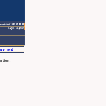
ime 08.08.2026 13:58:18
Login
Logout
artien: