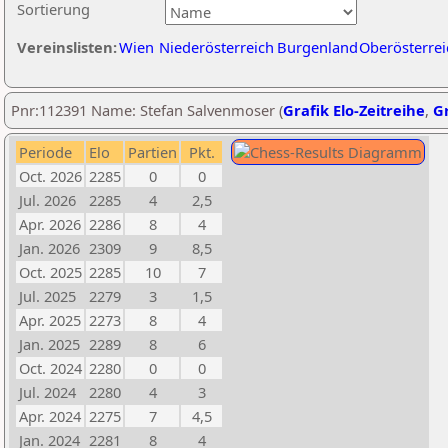
Sortierung
Vereinslisten:
Wien
Niederösterreich
Burgenland
Oberösterrei
Pnr:112391 Name: Stefan Salvenmoser (
Grafik Elo-Zeitreihe
,
Gr
Periode
Elo
Partien
Pkt.
Oct. 2026
2285
0
0
Jul. 2026
2285
4
2,5
Apr. 2026
2286
8
4
Jan. 2026
2309
9
8,5
Oct. 2025
2285
10
7
Jul. 2025
2279
3
1,5
Apr. 2025
2273
8
4
Jan. 2025
2289
8
6
Oct. 2024
2280
0
0
Jul. 2024
2280
4
3
Apr. 2024
2275
7
4,5
Jan. 2024
2281
8
4