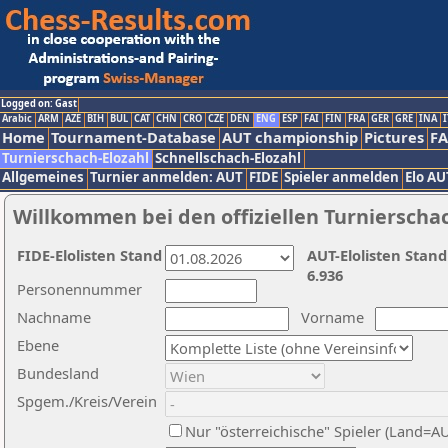
Logged on: Gast
Arabic
ARM
AZE
BIH
BUL
CAT
CHN
CRO
CZE
DEN
ENG
ESP
FAI
FIN
FRA
GER
GRE
INA
I
Home
Tournament-Database
AUT championship
Pictures
F
Turnierschach-Elozahl
Schnellschach-Elozahl
Allgemeines
Turnier anmelden: AUT
FIDE
Spieler anmelden
Elo AU
Willkommen bei den offiziellen Turnierscha
FIDE-Elolisten Stand
AUT-Elolisten Stand
6.936
Personennummer
Nachname
Vorname
Ebene
Bundesland
Spgem./Kreis/Verein
Nur "österreichische" Spieler (Land=A