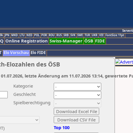
Servert
TA
JPN
MKD
LTU
NED
POL
POR
ROU
RUS
SRB
SVK
SWE
TUR
UKR
VIE
FontSize:11pt
AQ
Online Registration
Swiss-Manager
ÖSB
FIDE
T
Elo Vorschau
Elo FIDE
ch-Elozahlen des ÖSB
 01.07.2026, letzte Änderung am 11.07.2026 13:14, gewertete P
Kategorie
Geschlecht
Spielberechtigung
Top 100
UT)