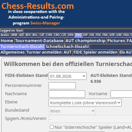
Logged on: Gast
Arabic
ARM
AZE
BIH
BUL
CAT
CHN
CRO
CZE
DEN
ENG
ESP
FAI
FIN
FRA
GER
GRE
INA
I
Home
Tournament-Database
AUT championship
Pictures
F
Turnierschach-Elozahl
Schnellschach-Elozahl
Allgemeines
Turnier anmelden: AUT
FIDE
Spieler anmelden
Elo AU
Willkommen bei den offiziellen Turnierscha
FIDE-Elolisten Stand
AUT-Elolisten Stand
6.936
Personennummer
Nachname
Vorname
Ebene
Bundesland
Spgem./Kreis/Verein
Nur "österreichische" Spieler (Land=A