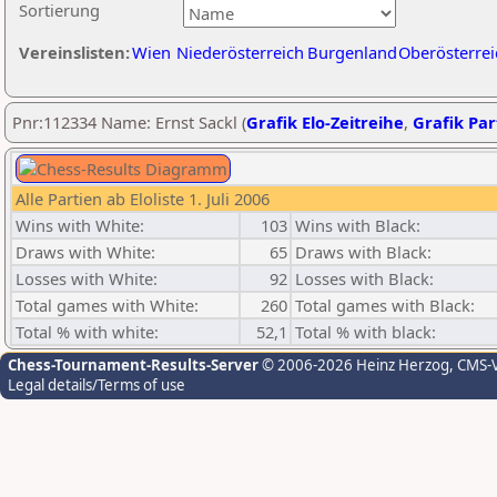
Sortierung
Vereinslisten:
Wien
Niederösterreich
Burgenland
Oberösterrei
Pnr:112334 Name: Ernst Sackl (
Grafik Elo-Zeitreihe
,
Grafik Part
Alle Partien ab Eloliste 1. Juli 2006
Wins with White:
103
Wins with Black:
Draws with White:
65
Draws with Black:
Losses with White:
92
Losses with Black:
Total games with White:
260
Total games with Black:
Total % with white:
52,1
Total % with black:
Chess-Tournament-Results-Server
© 2006-2026 Heinz Herzog
, CMS-
Legal details/Terms of use