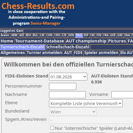
Logged on: Gast
Arabic
ARM
AZE
BIH
BUL
CAT
CHN
CRO
CZE
DEN
ENG
ESP
FAI
FIN
FRA
GER
GRE
INA
I
Home
Tournament-Database
AUT championship
Pictures
F
Turnierschach-Elozahl
Schnellschach-Elozahl
Allgemeines
Turnier anmelden: AUT
FIDE
Spieler anmelden
Elo AU
Willkommen bei den offiziellen Turnierscha
FIDE-Elolisten Stand
AUT-Elolisten Stand
6.936
Personennummer
Nachname
Vorname
Ebene
Bundesland
Spgem./Kreis/Verein
Nur "österreichische" Spieler (Land=A