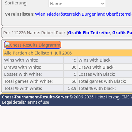
Sortierung
Vereinslisten:
Wien
Niederösterreich
Burgenland
Oberösterrei
Pnr:112226 Name: Robert Ruck (
Grafik Elo-Zeitreihe
,
Grafik Pa
Alle Partien ab Eloliste 1. Juli 2006
Wins with White:
15
Wins with Black:
Draws with White:
36
Draws with Black:
Losses with White:
5
Losses with Black:
Total games with White:
56
Total games with Black:
Total % with white:
58,9
Total % with black:
Chess-Tournament-Results-Server
© 2006-2026 Heinz Herzog
, CMS-
Legal details/Terms of use