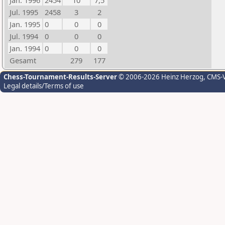
Jan. 1996
2454
10
7,5
Jul. 1995
2458
3
2
Jan. 1995
0
0
0
Jul. 1994
0
0
0
Jan. 1994
0
0
0
Gesamt
279
177
Chess-Tournament-Results-Server
© 2006-2026 Heinz Herzog
, CMS-
Legal details/Terms of use