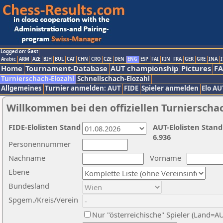
Logged on: Gast
Arabic
ARM
AZE
BIH
BUL
CAT
CHN
CRO
CZE
DEN
ENG
ESP
FAI
FIN
FRA
GER
GRE
INA
I
Home
Tournament-Database
AUT championship
Pictures
F
Turnierschach-Elozahl
Schnellschach-Elozahl
Allgemeines
Turnier anmelden: AUT
FIDE
Spieler anmelden
Elo AU
Willkommen bei den offiziellen Turnierscha
FIDE-Elolisten Stand
AUT-Elolisten Stand
6.936
Personennummer
Nachname
Vorname
Ebene
Bundesland
Spgem./Kreis/Verein
Nur "österreichische" Spieler (Land=A