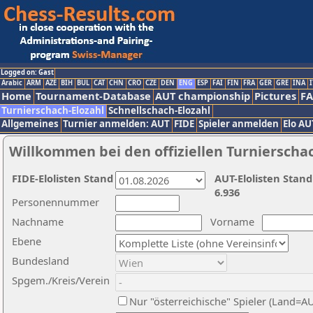
Logged on: Gast
Arabic
ARM
AZE
BIH
BUL
CAT
CHN
CRO
CZE
DEN
ENG
ESP
FAI
FIN
FRA
GER
GRE
INA
I
Home
Tournament-Database
AUT championship
Pictures
F
Turnierschach-Elozahl
Schnellschach-Elozahl
Allgemeines
Turnier anmelden: AUT
FIDE
Spieler anmelden
Elo AU
Willkommen bei den offiziellen Turnierscha
FIDE-Elolisten Stand
AUT-Elolisten Stand
6.936
Personennummer
Nachname
Vorname
Ebene
Bundesland
Spgem./Kreis/Verein
Nur "österreichische" Spieler (Land=A