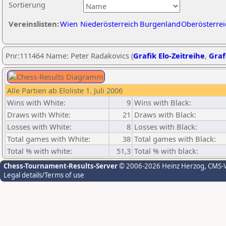
Sortierung
Vereinslisten:
Wien
Niederösterreich
Burgenland
Oberösterrei
Pnr:111464 Name: Peter Radakovics (
Grafik Elo-Zeitreihe
,
Graf
Alle Partien ab Eloliste 1. Juli 2006
Wins with White:
9
Wins with Black:
Draws with White:
21
Draws with Black:
Losses with White:
8
Losses with Black:
Total games with White:
38
Total games with Black:
Total % with white:
51,3
Total % with black:
Chess-Tournament-Results-Server
© 2006-2026 Heinz Herzog
, CMS-
Legal details/Terms of use