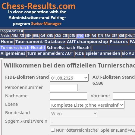
Logged on: Gast
Arabic
ARM
AZE
BIH
BUL
CAT
CHN
CRO
CZE
DEN
ENG
ESP
FAI
FIN
FRA
GER
GRE
INA
I
Home
Tournament-Database
AUT championship
Pictures
F
Turnierschach-Elozahl
Schnellschach-Elozahl
Allgemeines
Turnier anmelden: AUT
FIDE
Spieler anmelden
Elo AU
Willkommen bei den offiziellen Turnierscha
FIDE-Elolisten Stand
AUT-Elolisten Stand
6.936
Personennummer
Nachname
Vorname
Ebene
Bundesland
Spgem./Kreis/Verein
Nur "österreichische" Spieler (Land=A