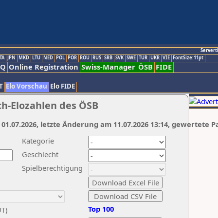
Servert
TA
JPN
MKD
LTU
NED
POL
POR
ROU
RUS
SRB
SVK
SWE
TUR
UKR
VIE
FontSize:11pt
AQ
Online Registration
Swiss-Manager
ÖSB
FIDE
T
Elo Vorschau
Elo FIDE
ch-Elozahlen des ÖSB
 01.07.2026, letzte Änderung am 11.07.2026 13:14, gewertete P
Kategorie
Geschlecht
Spielberechtigung
Top 100
UT)