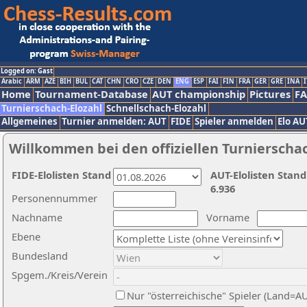
Logged on: Gast
Arabic
ARM
AZE
BIH
BUL
CAT
CHN
CRO
CZE
DEN
ENG
ESP
FAI
FIN
FRA
GER
GRE
INA
I
Home
Tournament-Database
AUT championship
Pictures
F
Turnierschach-Elozahl
Schnellschach-Elozahl
Allgemeines
Turnier anmelden: AUT
FIDE
Spieler anmelden
Elo AU
Willkommen bei den offiziellen Turnierscha
FIDE-Elolisten Stand
AUT-Elolisten Stand
6.936
Personennummer
Nachname
Vorname
Ebene
Bundesland
Spgem./Kreis/Verein
Nur "österreichische" Spieler (Land=A