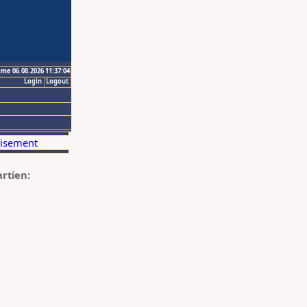
ime 06.08.2026 11:37:04
Login
Logout
artien: