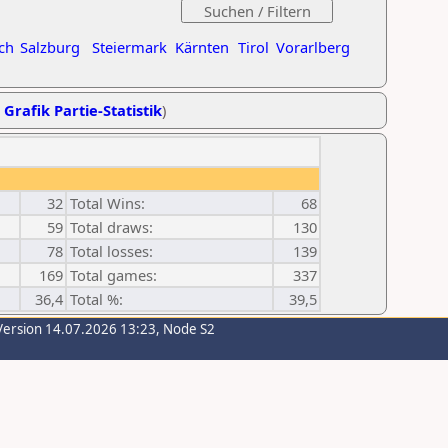
ch
Salzburg
Steiermark
Kärnten
Tirol
Vorarlberg
,
Grafik Partie-Statistik
)
32
Total Wins:
68
59
Total draws:
130
78
Total losses:
139
169
Total games:
337
36,4
Total %:
39,5
Version 14.07.2026 13:23, Node S2