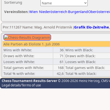
Sortierung
Vereinslisten:
Wien
Niederösterreich
Burgenland
Oberösterrei
Pnr:111267 Name: Mag. Arnold Pristernik (
Grafik Elo-Zeitreihe
Alle Partien ab Eloliste 1. Juli 2006
Wins with White:
36
Wins with Black:
Draws with White:
71
Draws with Black:
Losses with White:
61
Losses with Black:
Total games with White:
168
Total games with Black:
Total % with white:
42,6
Total % with black:
Chess-Tournament-Results-Server
© 2006-2026 Heinz Herzog
, CMS-
Legal details/Terms of use