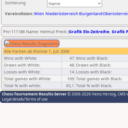
Sortierung
Vereinslisten:
Wien
Niederösterreich
Burgenland
Oberösterrei
Pnr:111186 Name: Helmut Preck (
Grafik Elo-Zeitreihe
,
Grafik P
Alle Partien ab Eloliste 1. Juli 2006
Wins with White:
47
Wins with Black:
Draws with White:
48
Draws with Black:
Losses with White:
14
Losses with Black:
Total games with White:
109
Total games with Black:
Total % with white:
65,1
Total % with black:
Chess-Tournament-Results-Server
© 2006-2026 Heinz Herzog
, CMS-
Legal details/Terms of use