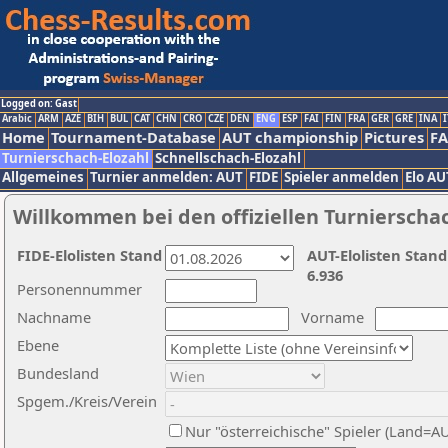
Logged on: Gast
Arabic
ARM
AZE
BIH
BUL
CAT
CHN
CRO
CZE
DEN
ENG
ESP
FAI
FIN
FRA
GER
GRE
INA
I
Home
Tournament-Database
AUT championship
Pictures
F
Turnierschach-Elozahl
Schnellschach-Elozahl
Allgemeines
Turnier anmelden: AUT
FIDE
Spieler anmelden
Elo AU
Willkommen bei den offiziellen Turnierscha
FIDE-Elolisten Stand
AUT-Elolisten Stand
6.936
Personennummer
Nachname
Vorname
Ebene
Bundesland
Spgem./Kreis/Verein
Nur "österreichische" Spieler (Land=A