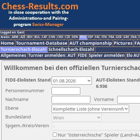
Logged on: Gast
Arabic
ARM
AZE
BIH
BUL
CAT
CHN
CRO
CZE
DEN
ENG
ESP
FAI
FIN
FRA
GER
GRE
INA
I
Home
Tournament-Database
AUT championship
Pictures
F
Turnierschach-Elozahl
Schnellschach-Elozahl
Allgemeines
Turnier anmelden: AUT
FIDE
Spieler anmelden
Elo AU
Willkommen bei den offiziellen Turnierscha
FIDE-Elolisten Stand
AUT-Elolisten Stand
6.936
Personennummer
Nachname
Vorname
Ebene
Bundesland
Spgem./Kreis/Verein
Nur "österreichische" Spieler (Land=A