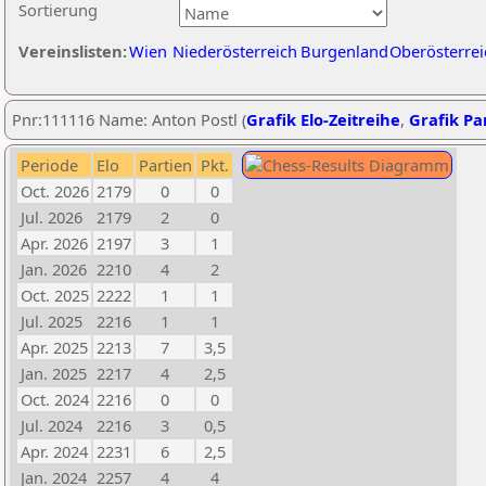
Sortierung
Vereinslisten:
Wien
Niederösterreich
Burgenland
Oberösterrei
Pnr:111116 Name: Anton Postl (
Grafik Elo-Zeitreihe
,
Grafik Par
Periode
Elo
Partien
Pkt.
Oct. 2026
2179
0
0
Jul. 2026
2179
2
0
Apr. 2026
2197
3
1
Jan. 2026
2210
4
2
Oct. 2025
2222
1
1
Jul. 2025
2216
1
1
Apr. 2025
2213
7
3,5
Jan. 2025
2217
4
2,5
Oct. 2024
2216
0
0
Jul. 2024
2216
3
0,5
Apr. 2024
2231
6
2,5
Jan. 2024
2257
4
4