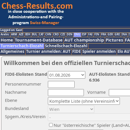
Logged on: Gast
Arabic
ARM
AZE
BIH
BUL
CAT
CHN
CRO
CZE
DEN
ENG
ESP
FAI
FIN
FRA
GER
GRE
INA
I
Home
Tournament-Database
AUT championship
Pictures
F
Turnierschach-Elozahl
Schnellschach-Elozahl
Allgemeines
Turnier anmelden: AUT
FIDE
Spieler anmelden
Elo AU
Willkommen bei den offiziellen Turnierscha
FIDE-Elolisten Stand
AUT-Elolisten Stand
6.936
Personennummer
Nachname
Vorname
Ebene
Bundesland
Spgem./Kreis/Verein
Nur "österreichische" Spieler (Land=A