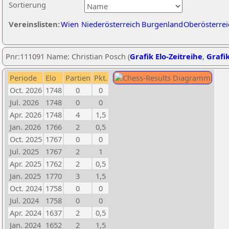
Sortierung
Vereinslisten:
Wien
Niederösterreich
Burgenland
Oberösterrei
Pnr:111091 Name: Christian Posch (
Grafik Elo-Zeitreihe
,
Grafik
Periode
Elo
Partien
Pkt.
Oct. 2026
1748
0
0
Jul. 2026
1748
0
0
Apr. 2026
1748
4
1,5
Jan. 2026
1766
2
0,5
Oct. 2025
1767
0
0
Jul. 2025
1767
2
1
Apr. 2025
1762
2
0,5
Jan. 2025
1770
3
1,5
Oct. 2024
1758
0
0
Jul. 2024
1758
0
0
Apr. 2024
1637
2
0,5
Jan. 2024
1652
2
1,5