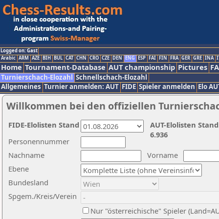
Logged on: Gast
Arabic
ARM
AZE
BIH
BUL
CAT
CHN
CRO
CZE
DEN
ENG
ESP
FAI
FIN
FRA
GER
GRE
INA
I
Home
Tournament-Database
AUT championship
Pictures
F
Turnierschach-Elozahl
Schnellschach-Elozahl
Allgemeines
Turnier anmelden: AUT
FIDE
Spieler anmelden
Elo AU
Willkommen bei den offiziellen Turnierscha
FIDE-Elolisten Stand
AUT-Elolisten Stand
6.936
Personennummer
Nachname
Vorname
Ebene
Bundesland
Spgem./Kreis/Verein
Nur "österreichische" Spieler (Land=A