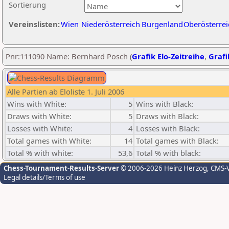
Sortierung
Vereinslisten:
Wien
Niederösterreich
Burgenland
Oberösterrei
Pnr:111090 Name: Bernhard Posch (
Grafik Elo-Zeitreihe
,
Grafi
Alle Partien ab Eloliste 1. Juli 2006
Wins with White:
5
Wins with Black:
Draws with White:
5
Draws with Black:
Losses with White:
4
Losses with Black:
Total games with White:
14
Total games with Black:
Total % with white:
53,6
Total % with black:
Chess-Tournament-Results-Server
© 2006-2026 Heinz Herzog
, CMS-
Legal details/Terms of use