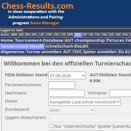
Logged on: Gast
Arabic
ARM
AZE
BIH
BUL
CAT
CHN
CRO
CZE
DEN
ENG
ESP
FAI
FIN
FRA
GER
GRE
INA
I
Home
Tournament-Database
AUT championship
Pictures
F
Turnierschach-Elozahl
Schnellschach-Elozahl
Allgemeines
Turnier anmelden: AUT
FIDE
Spieler anmelden
Elo AU
Willkommen bei den offiziellen Turnierscha
FIDE-Elolisten Stand
AUT-Elolisten Stand
6.936
Personennummer
Nachname
Vorname
Ebene
Bundesland
Spgem./Kreis/Verein
Nur "österreichische" Spieler (Land=A