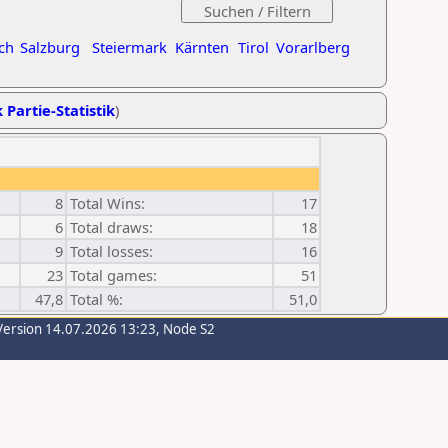
ch
Salzburg
Steiermark
Kärnten
Tirol
Vorarlberg
 Partie-Statistik
)
8
Total Wins:
17
6
Total draws:
18
9
Total losses:
16
23
Total games:
51
47,8
Total %:
51,0
Version 14.07.2026 13:23, Node S2