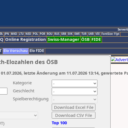
Servert
TA
JPN
MKD
LTU
NED
POL
POR
ROU
RUS
SRB
SVK
SWE
TUR
UKR
VIE
FontSize:11pt
AQ
Online Registration
Swiss-Manager
ÖSB
FIDE
T
Elo Vorschau
Elo FIDE
ch-Elozahlen des ÖSB
 01.07.2026, letzte Änderung am 11.07.2026 13:14, gewertete P
Kategorie
Geschlecht
Spielberechtigung
Top 100
UT)