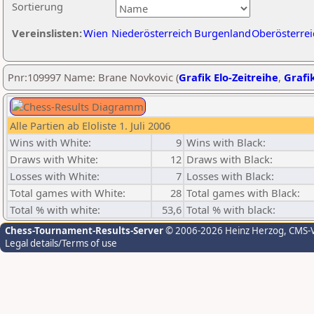
Sortierung
Vereinslisten:
Wien
Niederösterreich
Burgenland
Oberösterrei
Pnr:109997 Name: Brane Novkovic (
Grafik Elo-Zeitreihe
,
Grafik
Alle Partien ab Eloliste 1. Juli 2006
Wins with White:
9
Wins with Black:
Draws with White:
12
Draws with Black:
Losses with White:
7
Losses with Black:
Total games with White:
28
Total games with Black:
Total % with white:
53,6
Total % with black:
Chess-Tournament-Results-Server
© 2006-2026 Heinz Herzog
, CMS-
Legal details/Terms of use