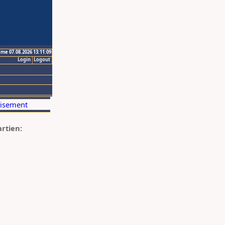
ime 07.08.2026 13:11:09
Login
Logout
artien: