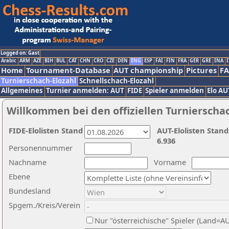
Logged on: Gast
Arabic
ARM
AZE
BIH
BUL
CAT
CHN
CRO
CZE
DEN
ENG
ESP
FAI
FIN
FRA
GER
GRE
INA
I
Home
Tournament-Database
AUT championship
Pictures
F
Turnierschach-Elozahl
Schnellschach-Elozahl
Allgemeines
Turnier anmelden: AUT
FIDE
Spieler anmelden
Elo AU
Willkommen bei den offiziellen Turnierscha
FIDE-Elolisten Stand
AUT-Elolisten Stand
6.936
Personennummer
Nachname
Vorname
Ebene
Bundesland
Spgem./Kreis/Verein
Nur "österreichische" Spieler (Land=A