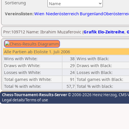
Sortierung
Vereinslisten:
Wien
Niederösterreich
Burgenland
Oberösterrei
Pnr:109712 Name: Ibrahim Muzaferovic (
Grafik Elo-Zeitreihe
,
G
Alle Partien ab Eloliste 1. Juli 2006
Wins with White:
38
Wins with Black:
Draws with White:
29
Draws with Black:
Losses with White:
24
Losses with Black:
Total games with White:
91
Total games with Black:
Total % with white:
57,7
Total % with black:
Chess-Tournament-Results-Server
© 2006-2026 Heinz Herzog
, CMS-
Legal details/Terms of use