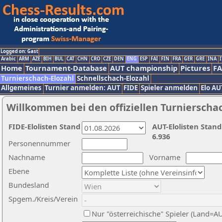
Logged on: Gast
Arabic
ARM
AZE
BIH
BUL
CAT
CHN
CRO
CZE
DEN
ENG
ESP
FAI
FIN
FRA
GER
GRE
INA
I
Home
Tournament-Database
AUT championship
Pictures
F
Turnierschach-Elozahl
Schnellschach-Elozahl
Allgemeines
Turnier anmelden: AUT
FIDE
Spieler anmelden
Elo AU
Willkommen bei den offiziellen Turnierscha
FIDE-Elolisten Stand
AUT-Elolisten Stand
6.936
Personennummer
Nachname
Vorname
Ebene
Bundesland
Spgem./Kreis/Verein
Nur "österreichische" Spieler (Land=A