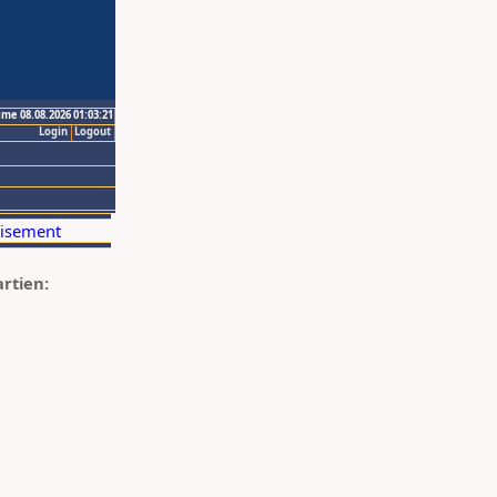
ime 08.08.2026 01:03:21
Login
Logout
artien: