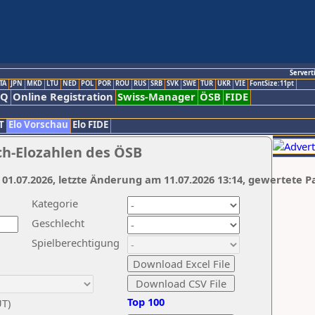
Servert
TA
JPN
MKD
LTU
NED
POL
POR
ROU
RUS
SRB
SVK
SWE
TUR
UKR
VIE
FontSize:11pt
AQ
Online Registration
Swiss-Manager
ÖSB
FIDE
T
Elo Vorschau
Elo FIDE
ch-Elozahlen des ÖSB
 01.07.2026, letzte Änderung am 11.07.2026 13:14, gewertete P
Kategorie
Geschlecht
Spielberechtigung
Top 100
UT)