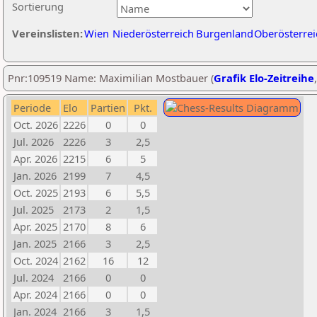
Sortierung
Vereinslisten:
Wien
Niederösterreich
Burgenland
Oberösterrei
Pnr:109519 Name: Maximilian Mostbauer (
Grafik Elo-Zeitreihe
Periode
Elo
Partien
Pkt.
Oct. 2026
2226
0
0
Jul. 2026
2226
3
2,5
Apr. 2026
2215
6
5
Jan. 2026
2199
7
4,5
Oct. 2025
2193
6
5,5
Jul. 2025
2173
2
1,5
Apr. 2025
2170
8
6
Jan. 2025
2166
3
2,5
Oct. 2024
2162
16
12
Jul. 2024
2166
0
0
Apr. 2024
2166
0
0
Jan. 2024
2166
3
1,5