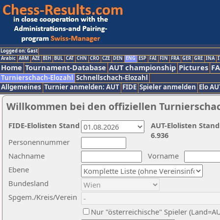
Logged on: Gast
Arabic
ARM
AZE
BIH
BUL
CAT
CHN
CRO
CZE
DEN
ENG
ESP
FAI
FIN
FRA
GER
GRE
INA
I
Home
Tournament-Database
AUT championship
Pictures
F
Turnierschach-Elozahl
Schnellschach-Elozahl
Allgemeines
Turnier anmelden: AUT
FIDE
Spieler anmelden
Elo AU
Willkommen bei den offiziellen Turnierscha
FIDE-Elolisten Stand
AUT-Elolisten Stand
6.936
Personennummer
Nachname
Vorname
Ebene
Bundesland
Spgem./Kreis/Verein
Nur "österreichische" Spieler (Land=A