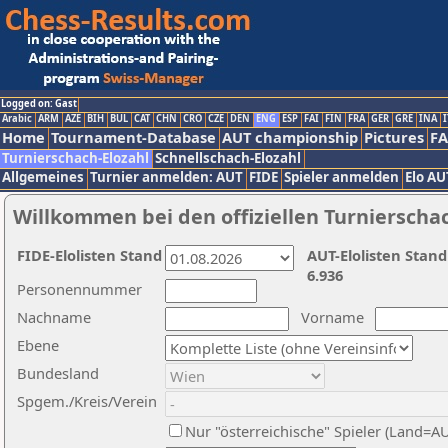
Logged on: Gast
Arabic
ARM
AZE
BIH
BUL
CAT
CHN
CRO
CZE
DEN
ENG
ESP
FAI
FIN
FRA
GER
GRE
INA
I
Home
Tournament-Database
AUT championship
Pictures
F
Turnierschach-Elozahl
Schnellschach-Elozahl
Allgemeines
Turnier anmelden: AUT
FIDE
Spieler anmelden
Elo AU
Willkommen bei den offiziellen Turnierscha
FIDE-Elolisten Stand
AUT-Elolisten Stand
6.936
Personennummer
Nachname
Vorname
Ebene
Bundesland
Spgem./Kreis/Verein
Nur "österreichische" Spieler (Land=A