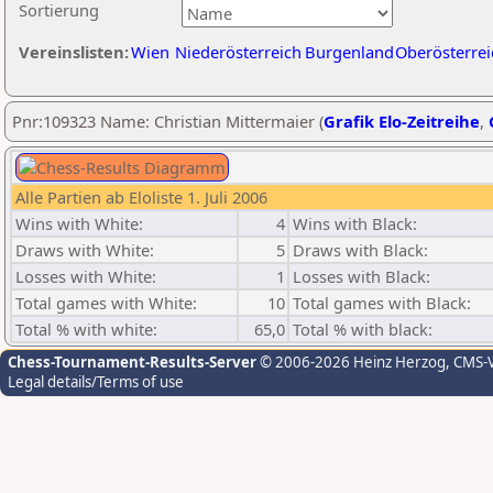
Sortierung
Vereinslisten:
Wien
Niederösterreich
Burgenland
Oberösterrei
Pnr:109323 Name: Christian Mittermaier (
Grafik Elo-Zeitreihe
,
Alle Partien ab Eloliste 1. Juli 2006
Wins with White:
4
Wins with Black:
Draws with White:
5
Draws with Black:
Losses with White:
1
Losses with Black:
Total games with White:
10
Total games with Black:
Total % with white:
65,0
Total % with black:
Chess-Tournament-Results-Server
© 2006-2026 Heinz Herzog
, CMS-
Legal details/Terms of use