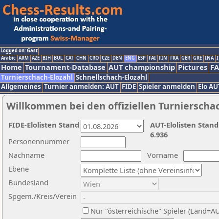
Logged on: Gast
Arabic
ARM
AZE
BIH
BUL
CAT
CHN
CRO
CZE
DEN
ENG
ESP
FAI
FIN
FRA
GER
GRE
INA
I
Home
Tournament-Database
AUT championship
Pictures
F
Turnierschach-Elozahl
Schnellschach-Elozahl
Allgemeines
Turnier anmelden: AUT
FIDE
Spieler anmelden
Elo AU
Willkommen bei den offiziellen Turnierscha
FIDE-Elolisten Stand
AUT-Elolisten Stand
6.936
Personennummer
Nachname
Vorname
Ebene
Bundesland
Spgem./Kreis/Verein
Nur "österreichische" Spieler (Land=A