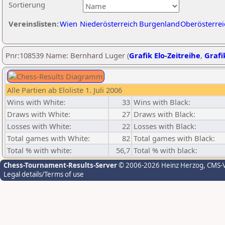
Sortierung
Vereinslisten:
Wien
Niederösterreich
Burgenland
Oberösterrei
Pnr:108539 Name: Bernhard Luger (
Grafik Elo-Zeitreihe
,
Grafi
Alle Partien ab Eloliste 1. Juli 2006
Wins with White:
33
Wins with Black:
Draws with White:
27
Draws with Black:
Losses with White:
22
Losses with Black:
Total games with White:
82
Total games with Black:
Total % with white:
56,7
Total % with black:
Chess-Tournament-Results-Server
© 2006-2026 Heinz Herzog
, CMS-
Legal details/Terms of use