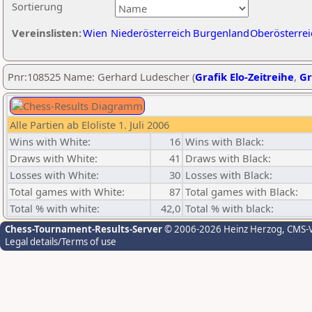
Sortierung
Vereinslisten:
Wien
Niederösterreich
Burgenland
Oberösterrei
Pnr:108525 Name: Gerhard Ludescher (
Grafik Elo-Zeitreihe
,
Gr
Alle Partien ab Eloliste 1. Juli 2006
Wins with White:
16
Wins with Black:
Draws with White:
41
Draws with Black:
Losses with White:
30
Losses with Black:
Total games with White:
87
Total games with Black:
Total % with white:
42,0
Total % with black:
Chess-Tournament-Results-Server
© 2006-2026 Heinz Herzog
, CMS-
Legal details/Terms of use