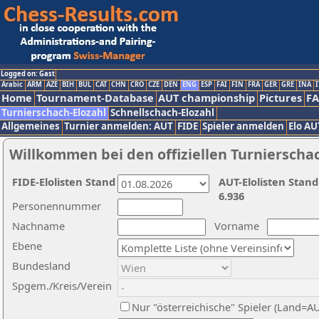
Logged on: Gast
Arabic
ARM
AZE
BIH
BUL
CAT
CHN
CRO
CZE
DEN
ENG
ESP
FAI
FIN
FRA
GER
GRE
INA
I
Home
Tournament-Database
AUT championship
Pictures
F
Turnierschach-Elozahl
Schnellschach-Elozahl
Allgemeines
Turnier anmelden: AUT
FIDE
Spieler anmelden
Elo AU
Willkommen bei den offiziellen Turnierscha
FIDE-Elolisten Stand
AUT-Elolisten Stand
6.936
Personennummer
Nachname
Vorname
Ebene
Bundesland
Spgem./Kreis/Verein
Nur "österreichische" Spieler (Land=A