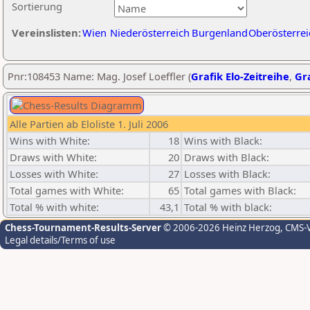
Sortierung
Vereinslisten:
Wien
Niederösterreich
Burgenland
Oberösterrei
Pnr:108453 Name: Mag. Josef Loeffler (
Grafik Elo-Zeitreihe
,
Gra
Alle Partien ab Eloliste 1. Juli 2006
Wins with White:
18
Wins with Black:
Draws with White:
20
Draws with Black:
Losses with White:
27
Losses with Black:
Total games with White:
65
Total games with Black:
Total % with white:
43,1
Total % with black:
Chess-Tournament-Results-Server
© 2006-2026 Heinz Herzog
, CMS-
Legal details/Terms of use