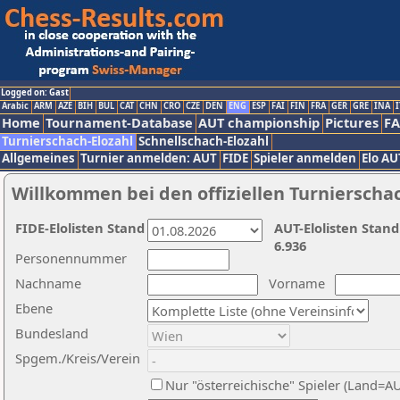
Logged on: Gast
Arabic
ARM
AZE
BIH
BUL
CAT
CHN
CRO
CZE
DEN
ENG
ESP
FAI
FIN
FRA
GER
GRE
INA
I
Home
Tournament-Database
AUT championship
Pictures
F
Turnierschach-Elozahl
Schnellschach-Elozahl
Allgemeines
Turnier anmelden: AUT
FIDE
Spieler anmelden
Elo AU
Willkommen bei den offiziellen Turnierscha
FIDE-Elolisten Stand
AUT-Elolisten Stand
6.936
Personennummer
Nachname
Vorname
Ebene
Bundesland
Spgem./Kreis/Verein
Nur "österreichische" Spieler (Land=A