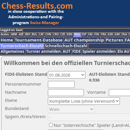
Logged on: Gast
Arabic
ARM
AZE
BIH
BUL
CAT
CHN
CRO
CZE
DEN
ENG
ESP
FAI
FIN
FRA
GER
GRE
INA
I
Home
Tournament-Database
AUT championship
Pictures
F
Turnierschach-Elozahl
Schnellschach-Elozahl
Allgemeines
Turnier anmelden: AUT
FIDE
Spieler anmelden
Elo AU
Willkommen bei den offiziellen Turnierscha
FIDE-Elolisten Stand
AUT-Elolisten Stand
6.936
Personennummer
Nachname
Vorname
Ebene
Bundesland
Spgem./Kreis/Verein
Nur "österreichische" Spieler (Land=A