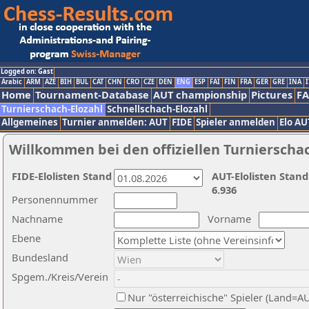
Logged on: Gast
Arabic
ARM
AZE
BIH
BUL
CAT
CHN
CRO
CZE
DEN
ENG
ESP
FAI
FIN
FRA
GER
GRE
INA
I
Home
Tournament-Database
AUT championship
Pictures
F
Turnierschach-Elozahl
Schnellschach-Elozahl
Allgemeines
Turnier anmelden: AUT
FIDE
Spieler anmelden
Elo AU
Willkommen bei den offiziellen Turnierscha
FIDE-Elolisten Stand
AUT-Elolisten Stand
6.936
Personennummer
Nachname
Vorname
Ebene
Bundesland
Spgem./Kreis/Verein
Nur "österreichische" Spieler (Land=A