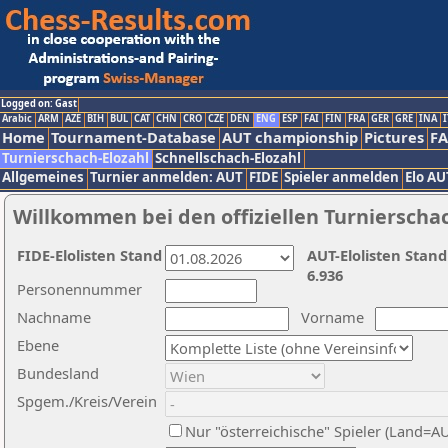
Logged on: Gast
Arabic
ARM
AZE
BIH
BUL
CAT
CHN
CRO
CZE
DEN
ENG
ESP
FAI
FIN
FRA
GER
GRE
INA
I
Home
Tournament-Database
AUT championship
Pictures
F
Turnierschach-Elozahl
Schnellschach-Elozahl
Allgemeines
Turnier anmelden: AUT
FIDE
Spieler anmelden
Elo AU
Willkommen bei den offiziellen Turnierscha
FIDE-Elolisten Stand
AUT-Elolisten Stand
6.936
Personennummer
Nachname
Vorname
Ebene
Bundesland
Spgem./Kreis/Verein
Nur "österreichische" Spieler (Land=A