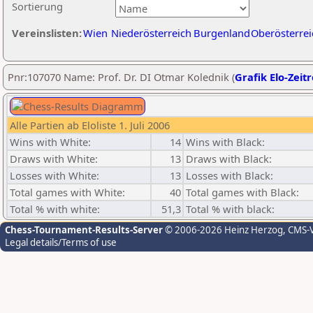
Sortierung
Vereinslisten:
Wien
Niederösterreich
Burgenland
Oberösterrei
Pnr:107070 Name: Prof. Dr. DI Otmar Kolednik (
Grafik Elo-Zeit
Alle Partien ab Eloliste 1. Juli 2006
Wins with White:
14
Wins with Black:
Draws with White:
13
Draws with Black:
Losses with White:
13
Losses with Black:
Total games with White:
40
Total games with Black:
Total % with white:
51,3
Total % with black:
Chess-Tournament-Results-Server
© 2006-2026 Heinz Herzog
, CMS-
Legal details/Terms of use