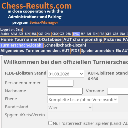
Logged on: Gast
Arabic
ARM
AZE
BIH
BUL
CAT
CHN
CRO
CZE
DEN
ENG
ESP
FAI
FIN
FRA
GER
GRE
INA
I
Home
Tournament-Database
AUT championship
Pictures
F
Turnierschach-Elozahl
Schnellschach-Elozahl
Allgemeines
Turnier anmelden: AUT
FIDE
Spieler anmelden
Elo AU
Willkommen bei den offiziellen Turnierscha
FIDE-Elolisten Stand
AUT-Elolisten Stand
6.936
Personennummer
Nachname
Vorname
Ebene
Bundesland
Spgem./Kreis/Verein
Nur "österreichische" Spieler (Land=A