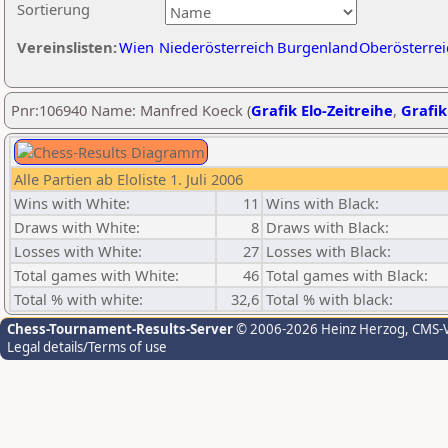
Sortierung
Vereinslisten:
Wien
Niederösterreich
Burgenland
Oberösterrei
Pnr:106940 Name: Manfred Koeck (
Grafik Elo-Zeitreihe
,
Grafik
Alle Partien ab Eloliste 1. Juli 2006
Wins with White:
11
Wins with Black:
Draws with White:
8
Draws with Black:
Losses with White:
27
Losses with Black:
Total games with White:
46
Total games with Black:
Total % with white:
32,6
Total % with black:
Chess-Tournament-Results-Server
© 2006-2026 Heinz Herzog
, CMS-
Legal details/Terms of use