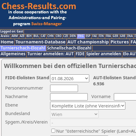
Logged on: Gast
Arabic
ARM
AZE
BIH
BUL
CAT
CHN
CRO
CZE
DEN
ENG
ESP
FAI
FIN
FRA
GER
GRE
INA
I
Home
Tournament-Database
AUT championship
Pictures
F
Turnierschach-Elozahl
Schnellschach-Elozahl
Allgemeines
Turnier anmelden: AUT
FIDE
Spieler anmelden
Elo AU
Willkommen bei den offiziellen Turnierscha
FIDE-Elolisten Stand
AUT-Elolisten Stand
6.936
Personennummer
Nachname
Vorname
Ebene
Bundesland
Spgem./Kreis/Verein
Nur "österreichische" Spieler (Land=A