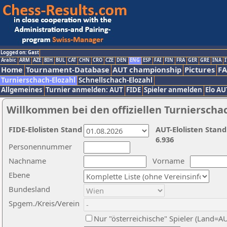
Logged on: Gast
Arabic
ARM
AZE
BIH
BUL
CAT
CHN
CRO
CZE
DEN
ENG
ESP
FAI
FIN
FRA
GER
GRE
INA
I
Home
Tournament-Database
AUT championship
Pictures
F
Turnierschach-Elozahl
Schnellschach-Elozahl
Allgemeines
Turnier anmelden: AUT
FIDE
Spieler anmelden
Elo AU
Willkommen bei den offiziellen Turnierscha
FIDE-Elolisten Stand
AUT-Elolisten Stand
6.936
Personennummer
Nachname
Vorname
Ebene
Bundesland
Spgem./Kreis/Verein
Nur "österreichische" Spieler (Land=A