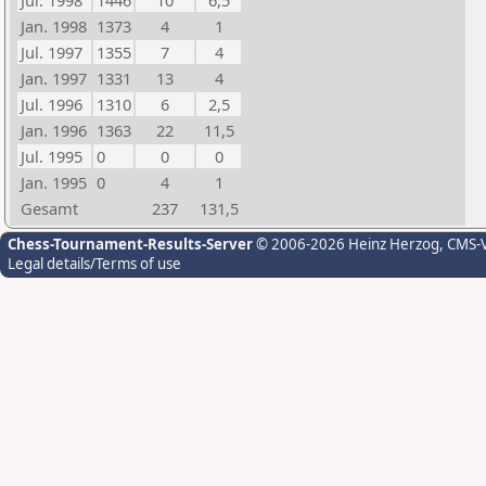
Jul. 1998
1446
10
6,5
Jan. 1998
1373
4
1
Jul. 1997
1355
7
4
Jan. 1997
1331
13
4
Jul. 1996
1310
6
2,5
Jan. 1996
1363
22
11,5
Jul. 1995
0
0
0
Jan. 1995
0
4
1
Gesamt
237
131,5
Chess-Tournament-Results-Server
© 2006-2026 Heinz Herzog
, CMS-
Legal details/Terms of use