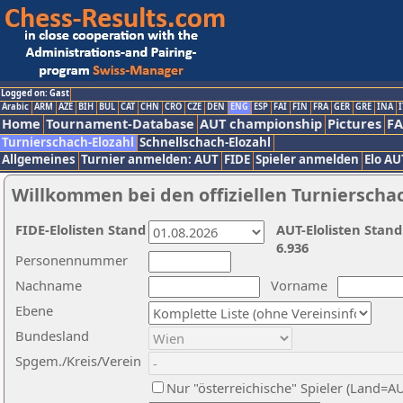
Logged on: Gast
Arabic
ARM
AZE
BIH
BUL
CAT
CHN
CRO
CZE
DEN
ENG
ESP
FAI
FIN
FRA
GER
GRE
INA
I
Home
Tournament-Database
AUT championship
Pictures
F
Turnierschach-Elozahl
Schnellschach-Elozahl
Allgemeines
Turnier anmelden: AUT
FIDE
Spieler anmelden
Elo AU
Willkommen bei den offiziellen Turnierscha
FIDE-Elolisten Stand
AUT-Elolisten Stand
6.936
Personennummer
Nachname
Vorname
Ebene
Bundesland
Spgem./Kreis/Verein
Nur "österreichische" Spieler (Land=A