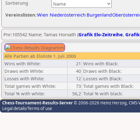
Sortierung
Vereinslisten:
Wien
Niederösterreich
Burgenland
Oberösterrei
Pnr:105542 Name: Tamas Horvath (
Grafik Elo-Zeitreihe
,
Grafik
Alle Partien ab Eloliste 1. Juli 2006
Wins with White:
21
Wins with Black:
Draws with White:
40
Draws with Black:
Losses with White:
12
Losses with Black:
Total games with White:
73
Total games with Black:
Total % with white:
56,2
Total % with black:
Chess-Tournament-Results-Server
© 2006-2026 Heinz Herzog
, CMS-
Legal details/Terms of use