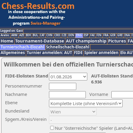
Logged on: Gast
Arabic
ARM
AZE
BIH
BUL
CAT
CHN
CRO
CZE
DEN
ENG
ESP
FAI
FIN
FRA
GER
GRE
INA
I
Home
Tournament-Database
AUT championship
Pictures
F
Turnierschach-Elozahl
Schnellschach-Elozahl
Allgemeines
Turnier anmelden: AUT
FIDE
Spieler anmelden
Elo AU
Willkommen bei den offiziellen Turnierscha
FIDE-Elolisten Stand
AUT-Elolisten Stand
6.936
Personennummer
Nachname
Vorname
Ebene
Bundesland
Spgem./Kreis/Verein
Nur "österreichische" Spieler (Land=A