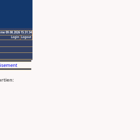
ime 09.08.2026 15:31:34
Login
Logout
artien: