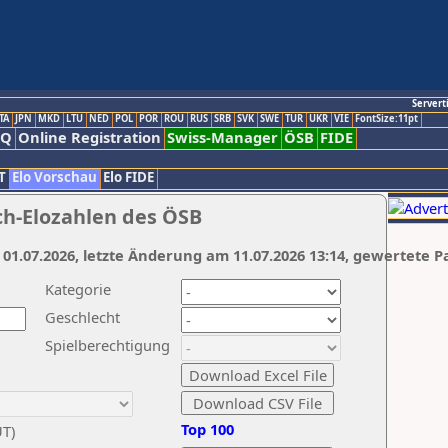
Servert
TA
JPN
MKD
LTU
NED
POL
POR
ROU
RUS
SRB
SVK
SWE
TUR
UKR
VIE
FontSize:11pt
AQ
Online Registration
Swiss-Manager
ÖSB
FIDE
T
Elo Vorschau
Elo FIDE
ch-Elozahlen des ÖSB
 01.07.2026, letzte Änderung am 11.07.2026 13:14, gewertete P
Kategorie
Geschlecht
Spielberechtigung
Top 100
UT)