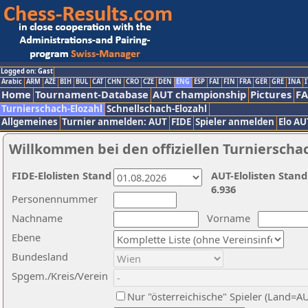
Logged on: Gast
Arabic
ARM
AZE
BIH
BUL
CAT
CHN
CRO
CZE
DEN
ENG
ESP
FAI
FIN
FRA
GER
GRE
INA
I
Home
Tournament-Database
AUT championship
Pictures
F
Turnierschach-Elozahl
Schnellschach-Elozahl
Allgemeines
Turnier anmelden: AUT
FIDE
Spieler anmelden
Elo AU
Willkommen bei den offiziellen Turnierscha
FIDE-Elolisten Stand
AUT-Elolisten Stand
6.936
Personennummer
Nachname
Vorname
Ebene
Bundesland
Spgem./Kreis/Verein
Nur "österreichische" Spieler (Land=A