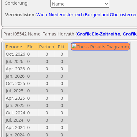
Sortierung
Vereinslisten:
Wien
Niederösterreich
Burgenland
Oberösterrei
Pnr:105542 Name: Tamas Horvath (
Grafik Elo-Zeitreihe
,
Grafik
Periode
Elo
Partien
Pkt.
Oct. 2026
0
0
0
Jul. 2026
0
0
0
Apr. 2026
0
0
0
Jan. 2026
0
0
0
Oct. 2025
0
0
0
Jul. 2025
0
0
0
Apr. 2025
0
0
0
Jan. 2025
0
0
0
Oct. 2024
0
0
0
Jul. 2024
0
0
0
Apr. 2024
0
0
0
Jan. 2024
0
0
0