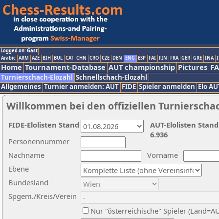
Logged on: Gast
Arabic
ARM
AZE
BIH
BUL
CAT
CHN
CRO
CZE
DEN
ENG
ESP
FAI
FIN
FRA
GER
GRE
INA
I
Home
Tournament-Database
AUT championship
Pictures
F
Turnierschach-Elozahl
Schnellschach-Elozahl
Allgemeines
Turnier anmelden: AUT
FIDE
Spieler anmelden
Elo AU
Willkommen bei den offiziellen Turnierscha
FIDE-Elolisten Stand
AUT-Elolisten Stand
6.936
Personennummer
Nachname
Vorname
Ebene
Bundesland
Spgem./Kreis/Verein
Nur "österreichische" Spieler (Land=A