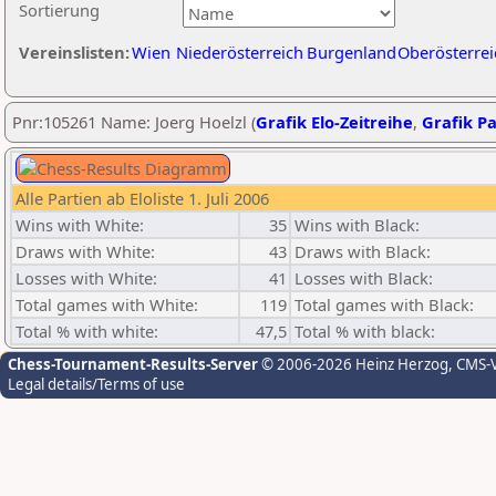
Sortierung
Vereinslisten:
Wien
Niederösterreich
Burgenland
Oberösterrei
Pnr:105261 Name: Joerg Hoelzl (
Grafik Elo-Zeitreihe
,
Grafik Pa
Alle Partien ab Eloliste 1. Juli 2006
Wins with White:
35
Wins with Black:
Draws with White:
43
Draws with Black:
Losses with White:
41
Losses with Black:
Total games with White:
119
Total games with Black:
Total % with white:
47,5
Total % with black:
Chess-Tournament-Results-Server
© 2006-2026 Heinz Herzog
, CMS-
Legal details/Terms of use