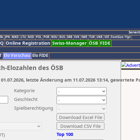
Servert
TA
JPN
MKD
LTU
NED
POL
POR
ROU
RUS
SRB
SVK
SWE
TUR
UKR
VIE
FontSize:11pt
AQ
Online Registration
Swiss-Manager
ÖSB
FIDE
T
Elo Vorschau
Elo FIDE
ch-Elozahlen des ÖSB
 01.07.2026, letzte Änderung am 11.07.2026 13:14, gewertete P
Kategorie
Geschlecht
Spielberechtigung
Top 100
UT)