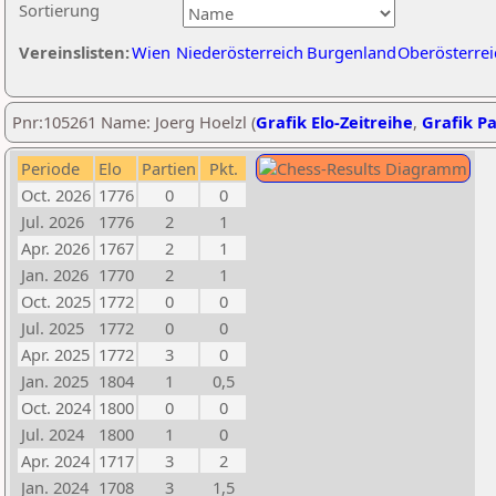
Sortierung
Vereinslisten:
Wien
Niederösterreich
Burgenland
Oberösterrei
Pnr:105261 Name: Joerg Hoelzl (
Grafik Elo-Zeitreihe
,
Grafik Pa
Periode
Elo
Partien
Pkt.
Oct. 2026
1776
0
0
Jul. 2026
1776
2
1
Apr. 2026
1767
2
1
Jan. 2026
1770
2
1
Oct. 2025
1772
0
0
Jul. 2025
1772
0
0
Apr. 2025
1772
3
0
Jan. 2025
1804
1
0,5
Oct. 2024
1800
0
0
Jul. 2024
1800
1
0
Apr. 2024
1717
3
2
Jan. 2024
1708
3
1,5