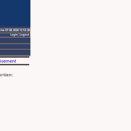
ime 07.08.2026 12:53:20
Login
Logout
artien: