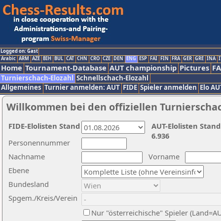
Logged on: Gast
Arabic
ARM
AZE
BIH
BUL
CAT
CHN
CRO
CZE
DEN
ENG
ESP
FAI
FIN
FRA
GER
GRE
INA
I
Home
Tournament-Database
AUT championship
Pictures
F
Turnierschach-Elozahl
Schnellschach-Elozahl
Allgemeines
Turnier anmelden: AUT
FIDE
Spieler anmelden
Elo AU
Willkommen bei den offiziellen Turnierscha
FIDE-Elolisten Stand
AUT-Elolisten Stand
6.936
Personennummer
Nachname
Vorname
Ebene
Bundesland
Spgem./Kreis/Verein
Nur "österreichische" Spieler (Land=A