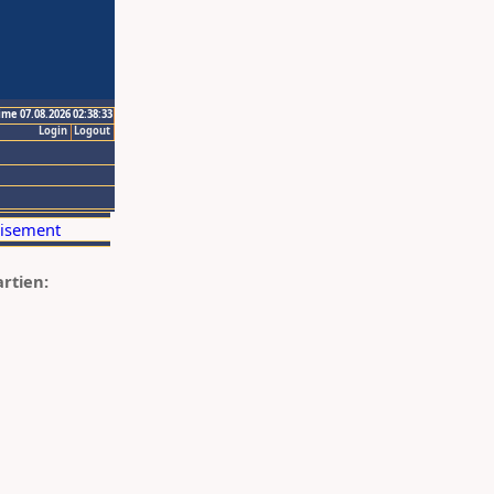
ime 07.08.2026 02:38:33
Login
Logout
artien: