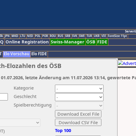
Servert
TA
JPN
MKD
LTU
NED
POL
POR
ROU
RUS
SRB
SVK
SWE
TUR
UKR
VIE
FontSize:11pt
AQ
Online Registration
Swiss-Manager
ÖSB
FIDE
T
Elo Vorschau
Elo FIDE
ch-Elozahlen des ÖSB
 01.07.2026, letzte Änderung am 11.07.2026 13:14, gewertete P
Kategorie
Geschlecht
Spielberechtigung
Top 100
UT)