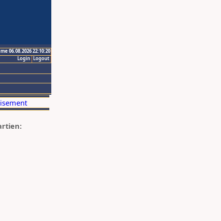
ime 06.08.2026 22:10:20
Login
Logout
artien: