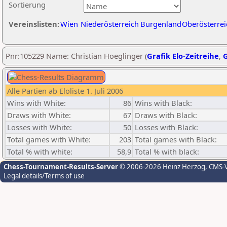
Sortierung
Vereinslisten:
Wien
Niederösterreich
Burgenland
Oberösterrei
Pnr:105229 Name: Christian Hoeglinger (
Grafik Elo-Zeitreihe
,
G
Alle Partien ab Eloliste 1. Juli 2006
Wins with White:
86
Wins with Black:
Draws with White:
67
Draws with Black:
Losses with White:
50
Losses with Black:
Total games with White:
203
Total games with Black:
Total % with white:
58,9
Total % with black:
Chess-Tournament-Results-Server
© 2006-2026 Heinz Herzog
, CMS-
Legal details/Terms of use