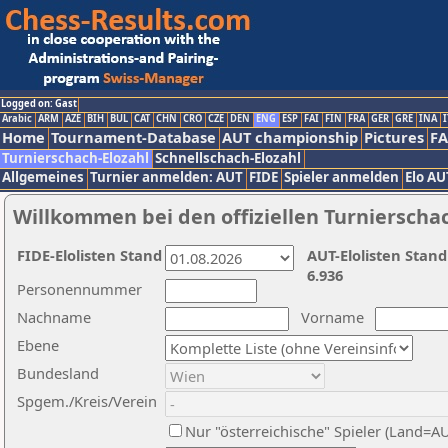
Logged on: Gast
Arabic
ARM
AZE
BIH
BUL
CAT
CHN
CRO
CZE
DEN
ENG
ESP
FAI
FIN
FRA
GER
GRE
INA
I
Home
Tournament-Database
AUT championship
Pictures
F
Turnierschach-Elozahl
Schnellschach-Elozahl
Allgemeines
Turnier anmelden: AUT
FIDE
Spieler anmelden
Elo AU
Willkommen bei den offiziellen Turnierscha
FIDE-Elolisten Stand
AUT-Elolisten Stand
6.936
Personennummer
Nachname
Vorname
Ebene
Bundesland
Spgem./Kreis/Verein
Nur "österreichische" Spieler (Land=A