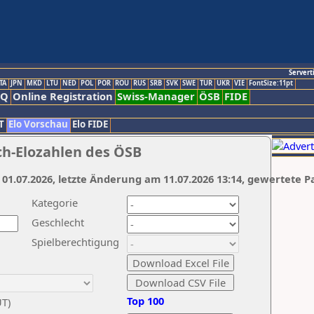
Servert
TA
JPN
MKD
LTU
NED
POL
POR
ROU
RUS
SRB
SVK
SWE
TUR
UKR
VIE
FontSize:11pt
AQ
Online Registration
Swiss-Manager
ÖSB
FIDE
T
Elo Vorschau
Elo FIDE
ch-Elozahlen des ÖSB
 01.07.2026, letzte Änderung am 11.07.2026 13:14, gewertete P
Kategorie
Geschlecht
Spielberechtigung
Top 100
UT)