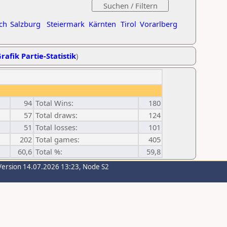
ch
Salzburg
Steiermark
Kärnten
Tirol
Vorarlberg
rafik Partie-Statistik
)
94
Total Wins:
180
57
Total draws:
124
51
Total losses:
101
202
Total games:
405
60,6
Total %:
59,8
Version 14.07.2026 13:23, Node S2