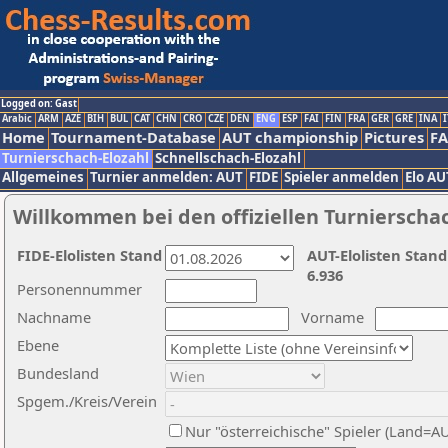
Logged on: Gast
Arabic
ARM
AZE
BIH
BUL
CAT
CHN
CRO
CZE
DEN
ENG
ESP
FAI
FIN
FRA
GER
GRE
INA
I
Home
Tournament-Database
AUT championship
Pictures
F
Turnierschach-Elozahl
Schnellschach-Elozahl
Allgemeines
Turnier anmelden: AUT
FIDE
Spieler anmelden
Elo AU
Willkommen bei den offiziellen Turnierscha
FIDE-Elolisten Stand
AUT-Elolisten Stand
6.936
Personennummer
Nachname
Vorname
Ebene
Bundesland
Spgem./Kreis/Verein
Nur "österreichische" Spieler (Land=A