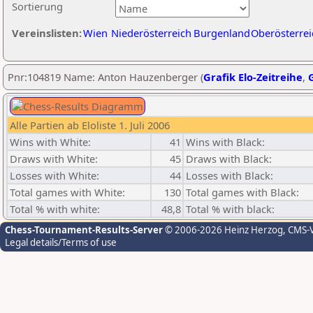
Sortierung
Vereinslisten:
Wien
Niederösterreich
Burgenland
Oberösterrei
Pnr:104819 Name: Anton Hauzenberger (
Grafik Elo-Zeitreihe
,
G
Alle Partien ab Eloliste 1. Juli 2006
Wins with White:
41
Wins with Black:
Draws with White:
45
Draws with Black:
Losses with White:
44
Losses with Black:
Total games with White:
130
Total games with Black:
Total % with white:
48,8
Total % with black:
Chess-Tournament-Results-Server
© 2006-2026 Heinz Herzog
, CMS-
Legal details/Terms of use