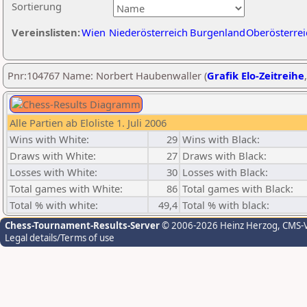
Sortierung
Vereinslisten:
Wien
Niederösterreich
Burgenland
Oberösterrei
Pnr:104767 Name: Norbert Haubenwaller (
Grafik Elo-Zeitreihe
Alle Partien ab Eloliste 1. Juli 2006
Wins with White:
29
Wins with Black:
Draws with White:
27
Draws with Black:
Losses with White:
30
Losses with Black:
Total games with White:
86
Total games with Black:
Total % with white:
49,4
Total % with black:
Chess-Tournament-Results-Server
© 2006-2026 Heinz Herzog
, CMS-
Legal details/Terms of use