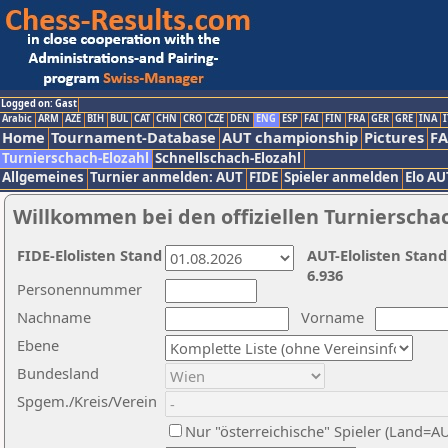
Logged on: Gast
Arabic
ARM
AZE
BIH
BUL
CAT
CHN
CRO
CZE
DEN
ENG
ESP
FAI
FIN
FRA
GER
GRE
INA
I
Home
Tournament-Database
AUT championship
Pictures
F
Turnierschach-Elozahl
Schnellschach-Elozahl
Allgemeines
Turnier anmelden: AUT
FIDE
Spieler anmelden
Elo AU
Willkommen bei den offiziellen Turnierscha
FIDE-Elolisten Stand
AUT-Elolisten Stand
6.936
Personennummer
Nachname
Vorname
Ebene
Bundesland
Spgem./Kreis/Verein
Nur "österreichische" Spieler (Land=A