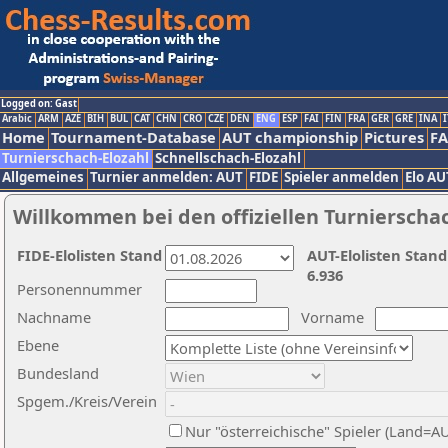
Logged on: Gast
Arabic
ARM
AZE
BIH
BUL
CAT
CHN
CRO
CZE
DEN
ENG
ESP
FAI
FIN
FRA
GER
GRE
INA
I
Home
Tournament-Database
AUT championship
Pictures
F
Turnierschach-Elozahl
Schnellschach-Elozahl
Allgemeines
Turnier anmelden: AUT
FIDE
Spieler anmelden
Elo AU
Willkommen bei den offiziellen Turnierscha
FIDE-Elolisten Stand
AUT-Elolisten Stand
6.936
Personennummer
Nachname
Vorname
Ebene
Bundesland
Spgem./Kreis/Verein
Nur "österreichische" Spieler (Land=A