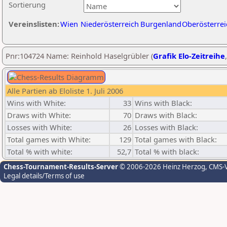
Sortierung
Vereinslisten:
Wien
Niederösterreich
Burgenland
Oberösterrei
Pnr:104724 Name: Reinhold Haselgrübler (
Grafik Elo-Zeitreihe
Alle Partien ab Eloliste 1. Juli 2006
Wins with White:
33
Wins with Black:
Draws with White:
70
Draws with Black:
Losses with White:
26
Losses with Black:
Total games with White:
129
Total games with Black:
Total % with white:
52,7
Total % with black:
Chess-Tournament-Results-Server
© 2006-2026 Heinz Herzog
, CMS-
Legal details/Terms of use