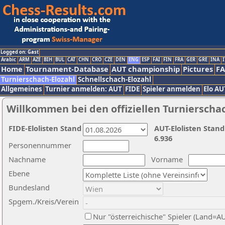
Logged on: Gast
Arabic
ARM
AZE
BIH
BUL
CAT
CHN
CRO
CZE
DEN
ENG
ESP
FAI
FIN
FRA
GER
GRE
INA
I
Home
Tournament-Database
AUT championship
Pictures
F
Turnierschach-Elozahl
Schnellschach-Elozahl
Allgemeines
Turnier anmelden: AUT
FIDE
Spieler anmelden
Elo AU
Willkommen bei den offiziellen Turnierscha
FIDE-Elolisten Stand
AUT-Elolisten Stand
6.936
Personennummer
Nachname
Vorname
Ebene
Bundesland
Spgem./Kreis/Verein
Nur "österreichische" Spieler (Land=A