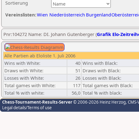
Sortierung
Vereinslisten:
Wien
Niederösterreich
Burgenland
Oberösterrei
Pnr:104272 Name: DI. Johann Gutenberger (
Grafik Elo-Zeitreih
Alle Partien ab Eloliste 1. Juli 2006
Wins with White:
40
Wins with Black:
Draws with White:
51
Draws with Black:
Losses with White:
26
Losses with Black:
Total games with White:
117
Total games with Black:
Total % with white:
56,0
Total % with black:
Chess-Tournament-Results-Server
© 2006-2026 Heinz Herzog
, CMS-
Legal details/Terms of use