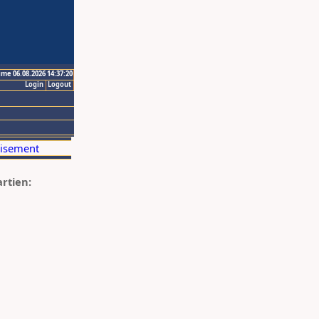
ime 06.08.2026 14:37:20
Login
Logout
artien: