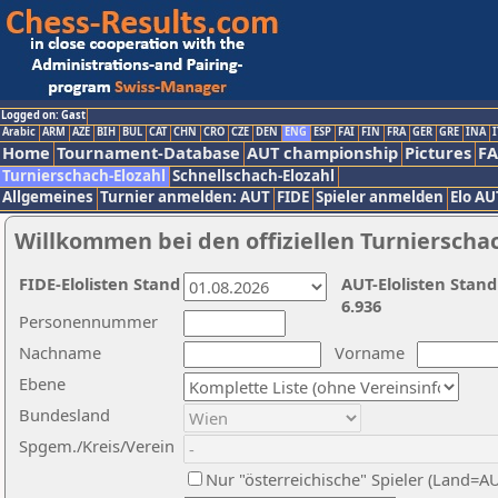
Logged on: Gast
Arabic
ARM
AZE
BIH
BUL
CAT
CHN
CRO
CZE
DEN
ENG
ESP
FAI
FIN
FRA
GER
GRE
INA
I
Home
Tournament-Database
AUT championship
Pictures
F
Turnierschach-Elozahl
Schnellschach-Elozahl
Allgemeines
Turnier anmelden: AUT
FIDE
Spieler anmelden
Elo AU
Willkommen bei den offiziellen Turnierscha
FIDE-Elolisten Stand
AUT-Elolisten Stand
6.936
Personennummer
Nachname
Vorname
Ebene
Bundesland
Spgem./Kreis/Verein
Nur "österreichische" Spieler (Land=A