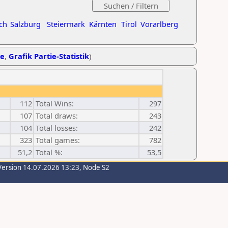
ch
Salzburg
Steiermark
Kärnten
Tirol
Vorarlberg
he
,
Grafik Partie-Statistik
)
112
Total Wins:
297
107
Total draws:
243
104
Total losses:
242
323
Total games:
782
51,2
Total %:
53,5
Version 14.07.2026 13:23, Node S2