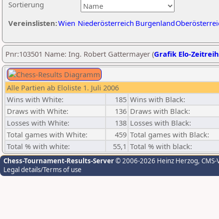
Sortierung
Vereinslisten:
Wien
Niederösterreich
Burgenland
Oberösterrei
Pnr:103501 Name: Ing. Robert Gattermayer (
Grafik Elo-Zeitrei
Alle Partien ab Eloliste 1. Juli 2006
Wins with White:
185
Wins with Black:
Draws with White:
136
Draws with Black:
Losses with White:
138
Losses with Black:
Total games with White:
459
Total games with Black:
Total % with white:
55,1
Total % with black:
Chess-Tournament-Results-Server
© 2006-2026 Heinz Herzog
, CMS-
Legal details/Terms of use