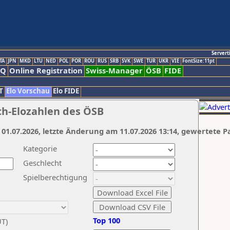
Servert
TA
JPN
MKD
LTU
NED
POL
POR
ROU
RUS
SRB
SVK
SWE
TUR
UKR
VIE
FontSize:11pt
AQ
Online Registration
Swiss-Manager
ÖSB
FIDE
T
Elo Vorschau
Elo FIDE
ch-Elozahlen des ÖSB
 01.07.2026, letzte Änderung am 11.07.2026 13:14, gewertete P
Kategorie
Geschlecht
Spielberechtigung
Top 100
UT)