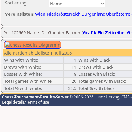
Sortierung
Vereinslisten:
Wien
Niederösterreich
Burgenland
Oberösterrei
Pnr:102669 Name: Dr. Guenter Farmer (
Grafik Elo-Zeitreihe
,
Gr
Alle Partien ab Eloliste 1. Juli 2006
Wins with White:
1
Wins with Black:
Draws with White:
11
Draws with Black:
Losses with White:
8
Losses with Black:
Total games with White:
20
Total games with Black:
Total % with white:
32,5
Total % with black:
Chess-Tournament-Results-Server
© 2006-2026 Heinz Herzog
, CMS-
Legal details/Terms of use