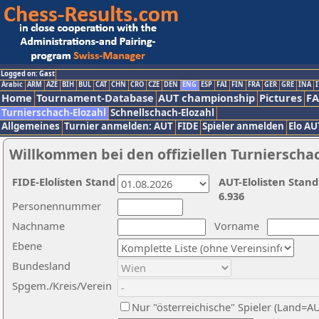
Logged on: Gast
Arabic
ARM
AZE
BIH
BUL
CAT
CHN
CRO
CZE
DEN
ENG
ESP
FAI
FIN
FRA
GER
GRE
INA
I
Home
Tournament-Database
AUT championship
Pictures
F
Turnierschach-Elozahl
Schnellschach-Elozahl
Allgemeines
Turnier anmelden: AUT
FIDE
Spieler anmelden
Elo AU
Willkommen bei den offiziellen Turnierscha
FIDE-Elolisten Stand
AUT-Elolisten Stand
6.936
Personennummer
Nachname
Vorname
Ebene
Bundesland
Spgem./Kreis/Verein
Nur "österreichische" Spieler (Land=A