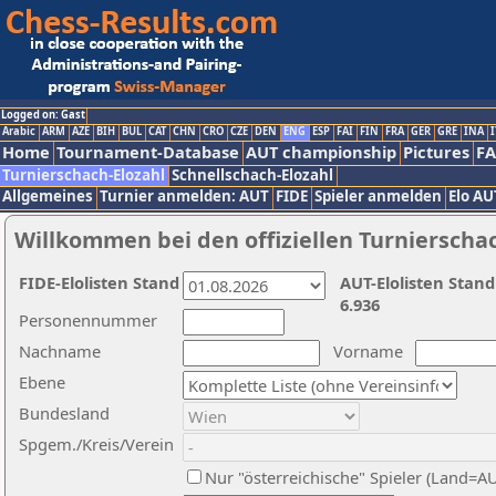
Logged on: Gast
Arabic
ARM
AZE
BIH
BUL
CAT
CHN
CRO
CZE
DEN
ENG
ESP
FAI
FIN
FRA
GER
GRE
INA
I
Home
Tournament-Database
AUT championship
Pictures
F
Turnierschach-Elozahl
Schnellschach-Elozahl
Allgemeines
Turnier anmelden: AUT
FIDE
Spieler anmelden
Elo AU
Willkommen bei den offiziellen Turnierscha
FIDE-Elolisten Stand
AUT-Elolisten Stand
6.936
Personennummer
Nachname
Vorname
Ebene
Bundesland
Spgem./Kreis/Verein
Nur "österreichische" Spieler (Land=A