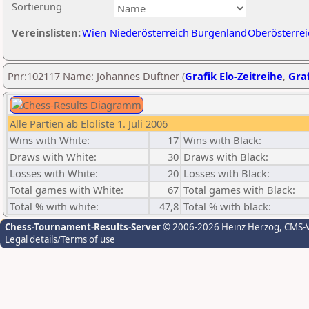
Sortierung
Vereinslisten:
Wien
Niederösterreich
Burgenland
Oberösterrei
Pnr:102117 Name: Johannes Duftner (
Grafik Elo-Zeitreihe
,
Graf
Alle Partien ab Eloliste 1. Juli 2006
Wins with White:
17
Wins with Black:
Draws with White:
30
Draws with Black:
Losses with White:
20
Losses with Black:
Total games with White:
67
Total games with Black:
Total % with white:
47,8
Total % with black:
Chess-Tournament-Results-Server
© 2006-2026 Heinz Herzog
, CMS-
Legal details/Terms of use