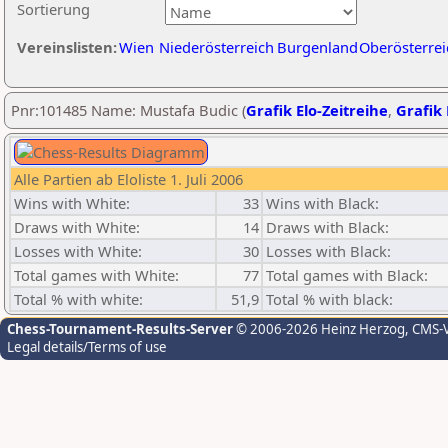
Sortierung
Vereinslisten:
Wien
Niederösterreich
Burgenland
Oberösterrei
Pnr:101485 Name: Mustafa Budic (
Grafik Elo-Zeitreihe
,
Grafik 
Alle Partien ab Eloliste 1. Juli 2006
Wins with White:
33
Wins with Black:
Draws with White:
14
Draws with Black:
Losses with White:
30
Losses with Black:
Total games with White:
77
Total games with Black:
Total % with white:
51,9
Total % with black:
Chess-Tournament-Results-Server
© 2006-2026 Heinz Herzog
, CMS-
Legal details/Terms of use