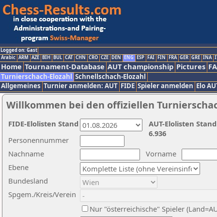
Logged on: Gast
Arabic
ARM
AZE
BIH
BUL
CAT
CHN
CRO
CZE
DEN
ENG
ESP
FAI
FIN
FRA
GER
GRE
INA
I
Home
Tournament-Database
AUT championship
Pictures
F
Turnierschach-Elozahl
Schnellschach-Elozahl
Allgemeines
Turnier anmelden: AUT
FIDE
Spieler anmelden
Elo AU
Willkommen bei den offiziellen Turnierscha
FIDE-Elolisten Stand
AUT-Elolisten Stand
6.936
Personennummer
Nachname
Vorname
Ebene
Bundesland
Spgem./Kreis/Verein
Nur "österreichische" Spieler (Land=A