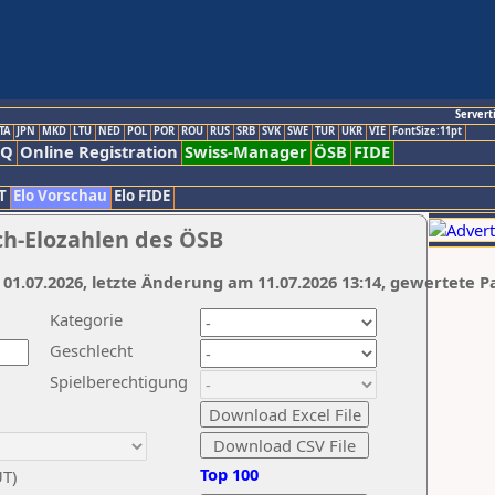
Servert
TA
JPN
MKD
LTU
NED
POL
POR
ROU
RUS
SRB
SVK
SWE
TUR
UKR
VIE
FontSize:11pt
AQ
Online Registration
Swiss-Manager
ÖSB
FIDE
T
Elo Vorschau
Elo FIDE
ch-Elozahlen des ÖSB
 01.07.2026, letzte Änderung am 11.07.2026 13:14, gewertete P
Kategorie
Geschlecht
Spielberechtigung
Top 100
UT)