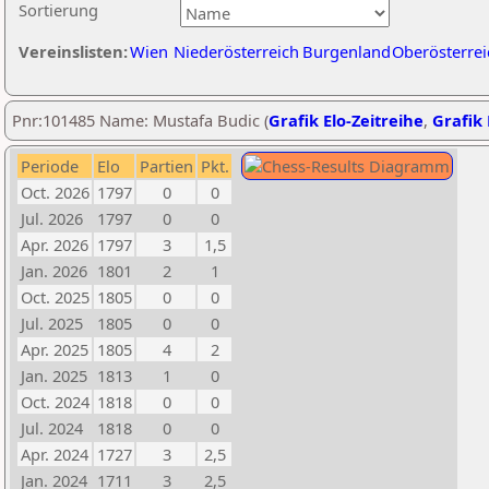
Sortierung
Vereinslisten:
Wien
Niederösterreich
Burgenland
Oberösterrei
Pnr:101485 Name: Mustafa Budic (
Grafik Elo-Zeitreihe
,
Grafik 
Periode
Elo
Partien
Pkt.
Oct. 2026
1797
0
0
Jul. 2026
1797
0
0
Apr. 2026
1797
3
1,5
Jan. 2026
1801
2
1
Oct. 2025
1805
0
0
Jul. 2025
1805
0
0
Apr. 2025
1805
4
2
Jan. 2025
1813
1
0
Oct. 2024
1818
0
0
Jul. 2024
1818
0
0
Apr. 2024
1727
3
2,5
Jan. 2024
1711
3
2,5