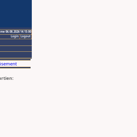
ime 06.08.2026 14:15:00
Login
Logout
artien: