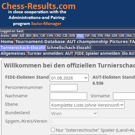
Logged on: Gast
Arabic
ARM
AZE
BIH
BUL
CAT
CHN
CRO
CZE
DEN
ENG
ESP
FAI
FIN
FRA
GER
GRE
INA
I
Home
Tournament-Database
AUT championship
Pictures
F
Turnierschach-Elozahl
Schnellschach-Elozahl
Allgemeines
Turnier anmelden: AUT
FIDE
Spieler anmelden
Elo AU
Willkommen bei den offiziellen Turnierscha
FIDE-Elolisten Stand
AUT-Elolisten Stand
6.936
Personennummer
Nachname
Vorname
Ebene
Bundesland
Spgem./Kreis/Verein
Nur "österreichische" Spieler (Land=A