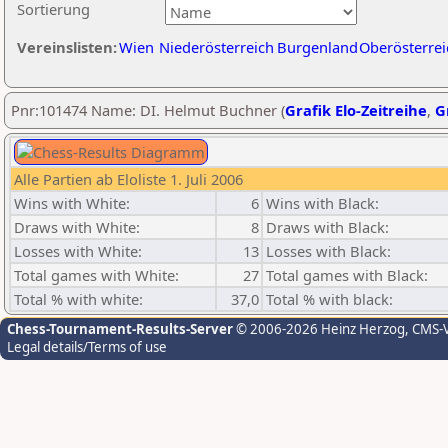
Sortierung
Vereinslisten:
Wien
Niederösterreich
Burgenland
Oberösterrei
Pnr:101474 Name: DI. Helmut Buchner (
Grafik Elo-Zeitreihe
,
G
Alle Partien ab Eloliste 1. Juli 2006
Wins with White:
6
Wins with Black:
Draws with White:
8
Draws with Black:
Losses with White:
13
Losses with Black:
Total games with White:
27
Total games with Black:
Total % with white:
37,0
Total % with black:
Chess-Tournament-Results-Server
© 2006-2026 Heinz Herzog
, CMS-
Legal details/Terms of use