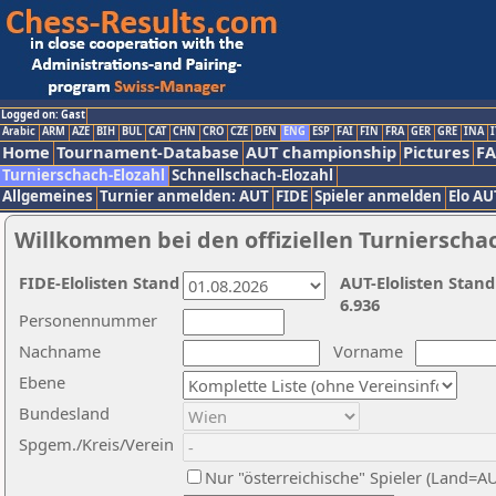
Logged on: Gast
Arabic
ARM
AZE
BIH
BUL
CAT
CHN
CRO
CZE
DEN
ENG
ESP
FAI
FIN
FRA
GER
GRE
INA
I
Home
Tournament-Database
AUT championship
Pictures
F
Turnierschach-Elozahl
Schnellschach-Elozahl
Allgemeines
Turnier anmelden: AUT
FIDE
Spieler anmelden
Elo AU
Willkommen bei den offiziellen Turnierscha
FIDE-Elolisten Stand
AUT-Elolisten Stand
6.936
Personennummer
Nachname
Vorname
Ebene
Bundesland
Spgem./Kreis/Verein
Nur "österreichische" Spieler (Land=A