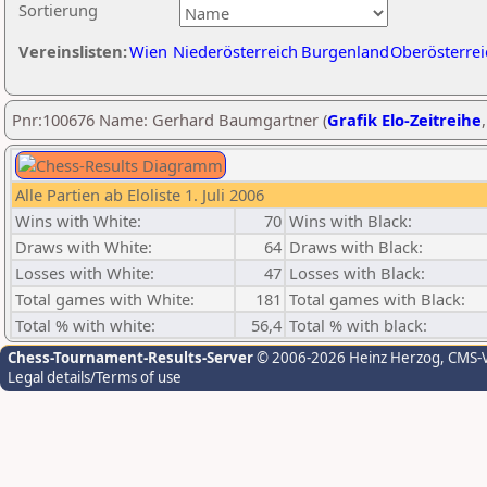
Sortierung
Vereinslisten:
Wien
Niederösterreich
Burgenland
Oberösterrei
Pnr:100676 Name: Gerhard Baumgartner (
Grafik Elo-Zeitreihe
Alle Partien ab Eloliste 1. Juli 2006
Wins with White:
70
Wins with Black:
Draws with White:
64
Draws with Black:
Losses with White:
47
Losses with Black:
Total games with White:
181
Total games with Black:
Total % with white:
56,4
Total % with black:
Chess-Tournament-Results-Server
© 2006-2026 Heinz Herzog
, CMS-
Legal details/Terms of use