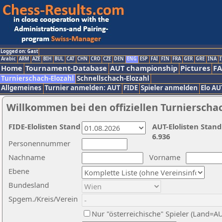
Logged on: Gast
Arabic
ARM
AZE
BIH
BUL
CAT
CHN
CRO
CZE
DEN
ENG
ESP
FAI
FIN
FRA
GER
GRE
INA
I
Home
Tournament-Database
AUT championship
Pictures
F
Turnierschach-Elozahl
Schnellschach-Elozahl
Allgemeines
Turnier anmelden: AUT
FIDE
Spieler anmelden
Elo AU
Willkommen bei den offiziellen Turnierscha
FIDE-Elolisten Stand
AUT-Elolisten Stand
6.936
Personennummer
Nachname
Vorname
Ebene
Bundesland
Spgem./Kreis/Verein
Nur "österreichische" Spieler (Land=A