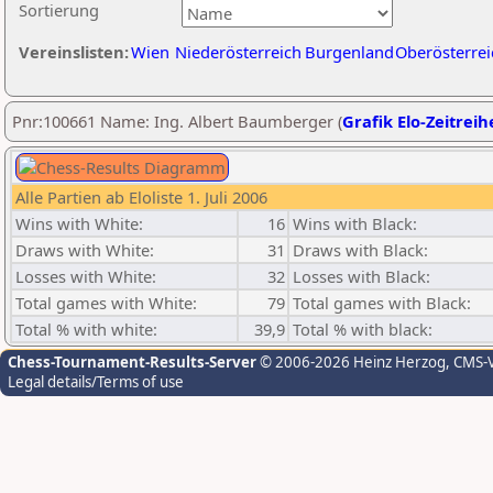
Sortierung
Vereinslisten:
Wien
Niederösterreich
Burgenland
Oberösterrei
Pnr:100661 Name: Ing. Albert Baumberger (
Grafik Elo-Zeitreih
Alle Partien ab Eloliste 1. Juli 2006
Wins with White:
16
Wins with Black:
Draws with White:
31
Draws with Black:
Losses with White:
32
Losses with Black:
Total games with White:
79
Total games with Black:
Total % with white:
39,9
Total % with black:
Chess-Tournament-Results-Server
© 2006-2026 Heinz Herzog
, CMS-
Legal details/Terms of use