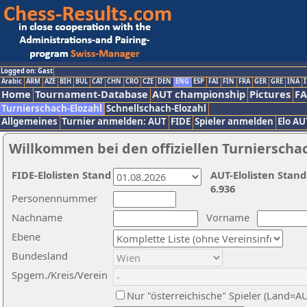
Logged on: Gast
Arabic
ARM
AZE
BIH
BUL
CAT
CHN
CRO
CZE
DEN
ENG
ESP
FAI
FIN
FRA
GER
GRE
INA
I
Home
Tournament-Database
AUT championship
Pictures
F
Turnierschach-Elozahl
Schnellschach-Elozahl
Allgemeines
Turnier anmelden: AUT
FIDE
Spieler anmelden
Elo AU
Willkommen bei den offiziellen Turnierscha
FIDE-Elolisten Stand
AUT-Elolisten Stand
6.936
Personennummer
Nachname
Vorname
Ebene
Bundesland
Spgem./Kreis/Verein
Nur "österreichische" Spieler (Land=A