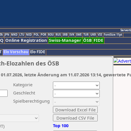
Servert
TA
JPN
MKD
LTU
NED
POL
POR
ROU
RUS
SRB
SVK
SWE
TUR
UKR
VIE
FontSize:11pt
AQ
Online Registration
Swiss-Manager
ÖSB
FIDE
T
Elo Vorschau
Elo FIDE
ch-Elozahlen des ÖSB
 01.07.2026, letzte Änderung am 11.07.2026 13:14, gewertete P
Kategorie
Geschlecht
Spielberechtigung
Top 100
UT)