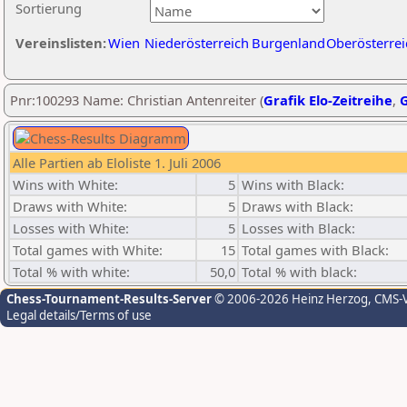
Sortierung
Vereinslisten:
Wien
Niederösterreich
Burgenland
Oberösterrei
Pnr:100293 Name: Christian Antenreiter (
Grafik Elo-Zeitreihe
,
G
Alle Partien ab Eloliste 1. Juli 2006
Wins with White:
5
Wins with Black:
Draws with White:
5
Draws with Black:
Losses with White:
5
Losses with Black:
Total games with White:
15
Total games with Black:
Total % with white:
50,0
Total % with black:
Chess-Tournament-Results-Server
© 2006-2026 Heinz Herzog
, CMS-
Legal details/Terms of use