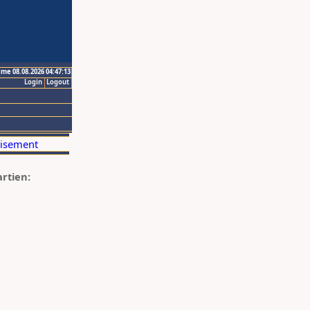
ime 08.08.2026 04:47:13
Login
Logout
artien: