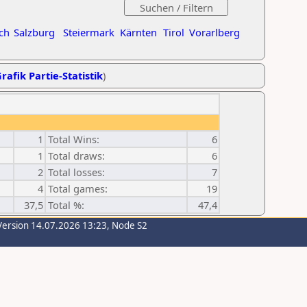
ch
Salzburg
Steiermark
Kärnten
Tirol
Vorarlberg
rafik Partie-Statistik
)
1
Total Wins:
6
1
Total draws:
6
2
Total losses:
7
4
Total games:
19
37,5
Total %:
47,4
Version 14.07.2026 13:23, Node S2