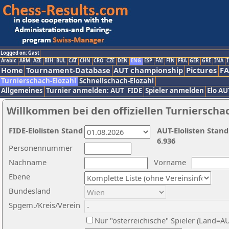
Logged on: Gast
Arabic
ARM
AZE
BIH
BUL
CAT
CHN
CRO
CZE
DEN
ENG
ESP
FAI
FIN
FRA
GER
GRE
INA
I
Home
Tournament-Database
AUT championship
Pictures
F
Turnierschach-Elozahl
Schnellschach-Elozahl
Allgemeines
Turnier anmelden: AUT
FIDE
Spieler anmelden
Elo AU
Willkommen bei den offiziellen Turnierscha
FIDE-Elolisten Stand
AUT-Elolisten Stand
6.936
Personennummer
Nachname
Vorname
Ebene
Bundesland
Spgem./Kreis/Verein
Nur "österreichische" Spieler (Land=A