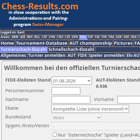
Logged on: Gast
Arabic
ARM
AZE
BIH
BUL
CAT
CHN
CRO
CZE
DEN
ENG
ESP
FAI
FIN
FRA
GER
GRE
INA
I
Home
Tournament-Database
AUT championship
Pictures
F
Turnierschach-Elozahl
Schnellschach-Elozahl
Allgemeines
Turnier anmelden: AUT
FIDE
Spieler anmelden
Elo AU
Willkommen bei den offiziellen Turnierscha
FIDE-Elolisten Stand
AUT-Elolisten Stand
6.936
Personennummer
Nachname
Vorname
Ebene
Bundesland
Spgem./Kreis/Verein
Nur "österreichische" Spieler (Land=A