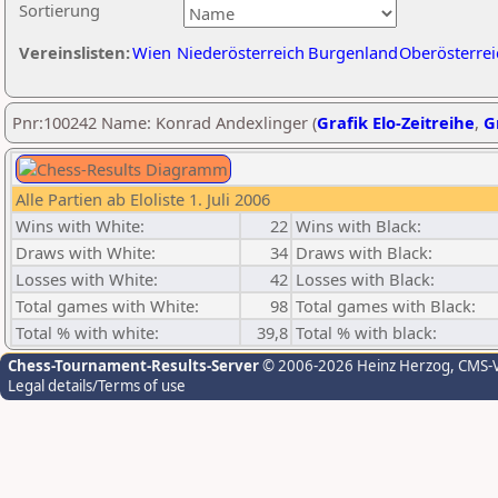
Sortierung
Vereinslisten:
Wien
Niederösterreich
Burgenland
Oberösterrei
Pnr:100242 Name: Konrad Andexlinger (
Grafik Elo-Zeitreihe
,
G
Alle Partien ab Eloliste 1. Juli 2006
Wins with White:
22
Wins with Black:
Draws with White:
34
Draws with Black:
Losses with White:
42
Losses with Black:
Total games with White:
98
Total games with Black:
Total % with white:
39,8
Total % with black:
Chess-Tournament-Results-Server
© 2006-2026 Heinz Herzog
, CMS-
Legal details/Terms of use