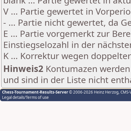
blank ... Partie gewertet in akt
V ... Partie gewertet in Vorperi
- ... Partie nicht gewertet, da 
E ... Partie vorgemerkt zur Be
Einstiegselozahl in der nächst
K ... Korrektur wegen doppelt
Hinweis2
Kontumazen werden g
und sind in der Liste nicht enth
Chess-Tournament-Results-Server
© 2006-2026 Heinz Herzog
, CMS-
Legal details/Terms of use