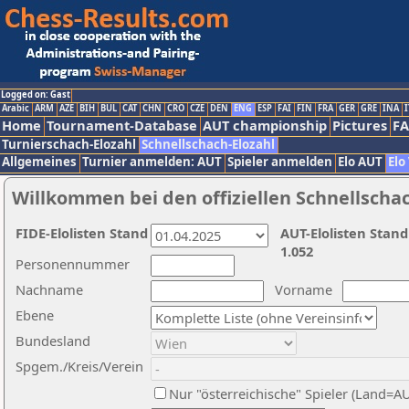
Logged on: Gast
Arabic
ARM
AZE
BIH
BUL
CAT
CHN
CRO
CZE
DEN
ENG
ESP
FAI
FIN
FRA
GER
GRE
INA
I
Home
Tournament-Database
AUT championship
Pictures
F
Turnierschach-Elozahl
Schnellschach-Elozahl
Allgemeines
Turnier anmelden: AUT
Spieler anmelden
Elo AUT
Elo
Willkommen bei den offiziellen Schnellscha
FIDE-Elolisten Stand
AUT-Elolisten Stand
1.052
Personennummer
Nachname
Vorname
Ebene
Bundesland
Spgem./Kreis/Verein
Nur "österreichische" Spieler (Land=A