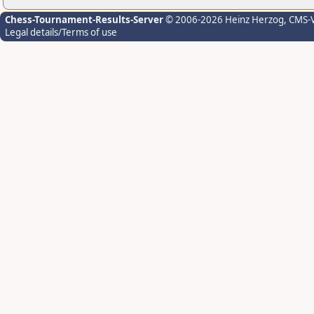
Chess-Tournament-Results-Server
© 2006-2026 Heinz Herzog
, CMS-
Legal details/Terms of use