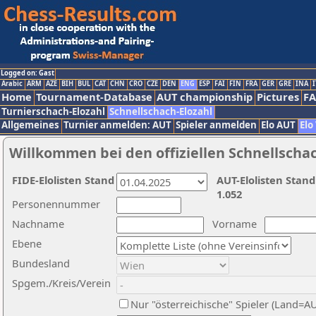
Logged on: Gast
Arabic
ARM
AZE
BIH
BUL
CAT
CHN
CRO
CZE
DEN
ENG
ESP
FAI
FIN
FRA
GER
GRE
INA
I
Home
Tournament-Database
AUT championship
Pictures
F
Turnierschach-Elozahl
Schnellschach-Elozahl
Allgemeines
Turnier anmelden: AUT
Spieler anmelden
Elo AUT
Elo
Willkommen bei den offiziellen Schnellscha
FIDE-Elolisten Stand
AUT-Elolisten Stand
1.052
Personennummer
Nachname
Vorname
Ebene
Bundesland
Spgem./Kreis/Verein
Nur "österreichische" Spieler (Land=A